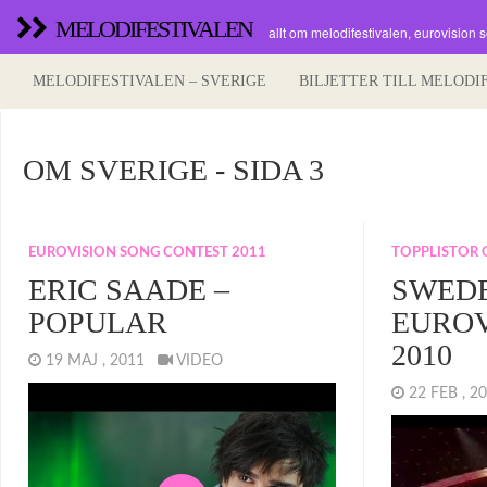
MELODIFESTIVALEN
allt om melodifestivalen, eurovision 
MELODIFESTIVALEN – SVERIGE
BILJETTER TILL MELODI
OM SVERIGE - SIDA 3
EUROVISION SONG CONTEST 2011
TOPPLISTOR
ERIC SAADE –
SWEDE
POPULAR
EUROV
2010
19 MAJ , 2011
VIDEO
22 FEB , 