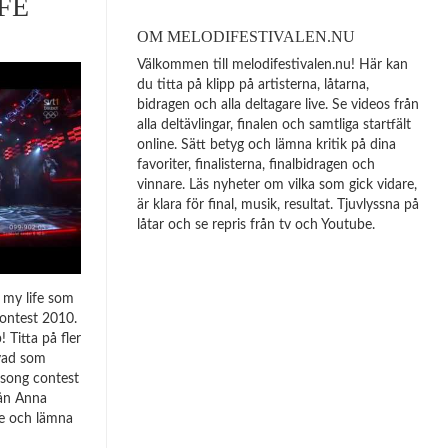
IFE
OM MELODIFESTIVALEN.NU
Välkommen till melodifestivalen.nu! Här kan
du titta på klipp på artisterna, låtarna,
bidragen och alla deltagare live. Se videos från
alla deltävlingar, finalen och samtliga startfält
online. Sätt betyg och lämna kritik på dina
favoriter, finalisterna, finalbidragen och
vinnare. Läs nyheter om vilka som gick vidare,
är klara för final, musik, resultat. Tjuvlyssna på
låtar och se repris från tv och Youtube.
s my life som
contest 2010.
 Titta på fler
 vad som
 song contest
ån Anna
re och lämna