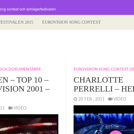
song contest och schlagerfestivalen
FESTIVALEN 2015
EUROVISION SONG CONTEST
 OCH DOKUMENTÄRER
EUROVISION SONG CONTEST 2
N – TOP 10 –
CHARLOTTE
ISION 2001 –
PERRELLI – H
20 FEB , 2011
VIDEO
2011
VIDEO