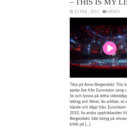
– THIS IS MY L
15 FEB , 2011
VIDEO
Titta på Anna Bergendahl, This i
spelar live från Eurovision song 
Se och lyssna på detta videoklipp!
bidrag och filmer, läs artiklar, se
hände och klipp från, Eurovision
2010. Se andra uppträdanden fr
Bergendahl. Sätt betyg på vinna
kritik på […]