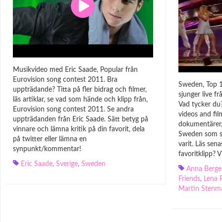
Musikvideo med Eric Saade, Popular från
Eurovision song contest 2011. Bra
Sweden, Top 1
uppträdande? Titta på fler bidrag och filmer,
sjunger live f
läs artiklar, se vad som hände och klipp från,
Vad tycker du?
Eurovision song contest 2011. Se andra
videos and fil
uppträdanden från Eric Saade. Sätt betyg på
dokumentärer,
vinnare och lämna kritik på din favorit, dela
Sweden som sj
på twitter eller lämna en
varit. Läs sena
synpunkt/kommentar!
favoritklipp? 
Eric Saade
,
Sverige
,
Sweden
Anna Berge
Friends
,
Lena 
Martin Stenm