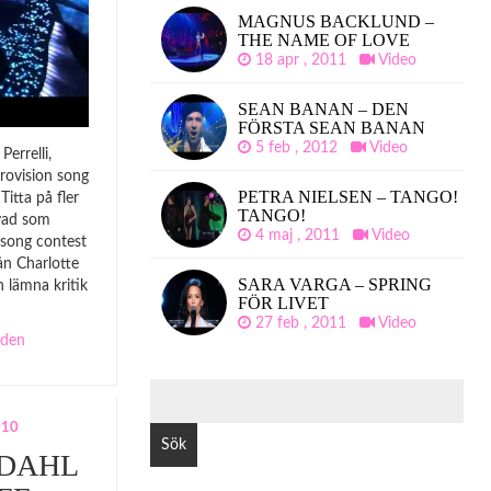
MAGNUS BACKLUND –
THE NAME OF LOVE
18 apr , 2011
Video
SEAN BANAN – DEN
FÖRSTA SEAN BANAN
5 feb , 2012
Video
errelli,
rovision song
PETRA NIELSEN – TANGO!
itta på fler
TANGO!
 vad som
4 maj , 2011
Video
 song contest
ån Charlotte
SARA VARGA – SPRING
h lämna kritik
FÖR LIVET
27 feb , 2011
Video
den
SÖK
EFTER:
010
DAHL