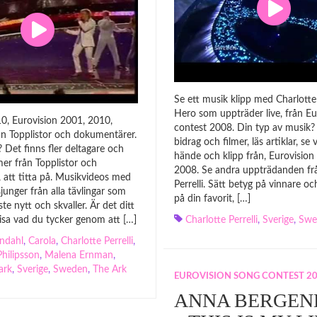
Se ett musik klipp med Charlotte P
Hero som uppträder live, från Eu
0, Eurovision 2001, 2010,
contest 2008. Din typ av musik? T
rån Topplistor och dokumentärer.
bidrag och filmer, läs artiklar, se
 Det finns fler deltagare och
hände och klipp från, Eurovision
mer från Topplistor och
2008. Se andra uppträdanden fr
 att titta på. Musikvideos med
Perrelli. Sätt betyg på vinnare oc
unger från alla tävlingar som
på din favorit, […]
ste nytt och skvaller. Är det ditt
Visa vad du tycker genom att […]
Charlotte Perrelli
,
Sverige
,
Swe
ndahl
,
Carola
,
Charlotte Perrelli
,
Philipsson
,
Malena Ernman
,
ark
,
Sverige
,
Sweden
,
The Ark
EUROVISION SONG CONTEST 2
ANNA BERGEN