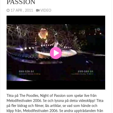
PASSION
17 APR , 2011
VIDEO
Titta på The Poodles, Night of Passion som spelar live från
Melodifestivalen 2006. Se och lyssna på detta videoklipp! Titta
på fler bidrag och filmer, läs artiklar, se vad som hände och
klipp från, Melodifestivalen 2006. Se andra uppträdanden från