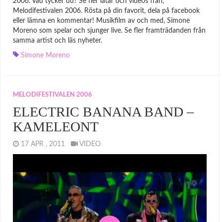
2006. Vad tycker du? Se fler låtar och videos från,
Melodifestivalen 2006. Rösta på din favorit, dela på facebook
eller lämna en kommentar! Musikfilm av och med, Simone
Moreno som spelar och sjunger live. Se fler framträdanden från
samma artist och läs nyheter.
Simone Moreno
MELODIFESTIVALEN 2006
ELECTRIC BANANA BAND –
KAMELEONT
17 APR , 2011
VIDEO