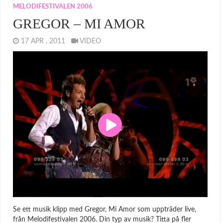
MELODIFESTIVALEN 2006
GREGOR – MI AMOR
17 APR , 2011
VIDEO
Se ett musik klipp med Gregor, Mi Amor som uppträder live,
från Melodifestivalen 2006. Din typ av musik? Titta på fler