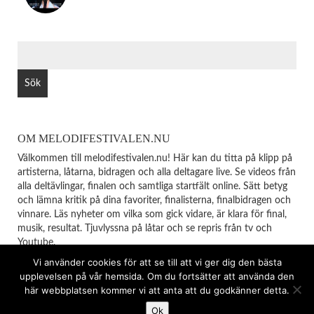
SÖK
EFTER:
OM MELODIFESTIVALEN.NU
Välkommen till melodifestivalen.nu! Här kan du titta på klipp på
artisterna, låtarna, bidragen och alla deltagare live. Se videos från
alla deltävlingar, finalen och samtliga startfält online. Sätt betyg
och lämna kritik på dina favoriter, finalisterna, finalbidragen och
vinnare. Läs nyheter om vilka som gick vidare, är klara för final,
musik, resultat. Tjuvlyssna på låtar och se repris från tv och
Youtube.
Vi använder cookies för att se till att vi ger dig den bästa
upplevelsen på vår hemsida. Om du fortsätter att använda den
© Copyright 2026
MELODIFESTIVALEN
TOP
här webbplatsen kommer vi att anta att du godkänner detta.
Ok