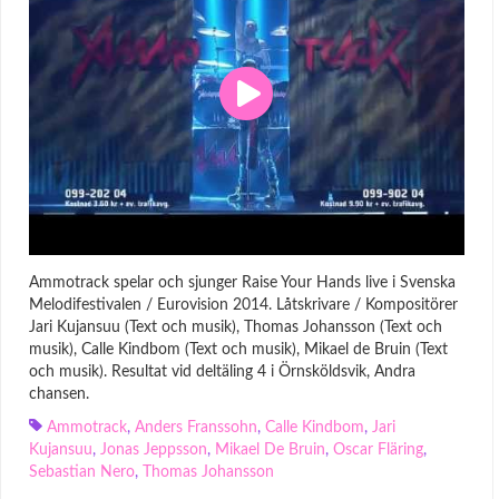
Ammotrack spelar och sjunger Raise Your Hands live i Svenska
Melodifestivalen / Eurovision 2014. Låtskrivare / Kompositörer
Jari Kujansuu (Text och musik), Thomas Johansson (Text och
musik), Calle Kindbom (Text och musik), Mikael de Bruin (Text
och musik). Resultat vid deltäling 4 i Örnsköldsvik, Andra
chansen.
Ammotrack
,
Anders Franssohn
,
Calle Kindbom
,
Jari
Kujansuu
,
Jonas Jeppsson
,
Mikael De Bruin
,
Oscar Fläring
,
Sebastian Nero
,
Thomas Johansson