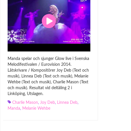
Manda spelar och sjunger Glow live i Svenska
Melodifestivalen / Eurovision 2014.
Låtskrivare / Kompositörer Joy Deb (Text och
musik), Linnea Deb (Text och musik), Melanie
Wehbe (Text och musik), Charlie Mason (Text
och musik). Resultat vid deltäling 2 i
Linköping, Utslagen.
Charlie Mason
,
Joy Deb
,
Linnea Deb
,
Manda
,
Melanie Wehbe