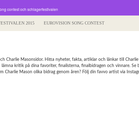
song contest och schlagerfestivalen
FESTIVALEN 2015
EUROVISION SONG CONTEST
Charlie Masonsidor. Hitta nyheter, fakta, artiklar och länkar till Charli
mna kritik på dina favoriter, finalisterna, finalbidragen och vinnare. Se b
m Charlie Mason olika bidrag genom åren? Följ din favvo artist via Instagr