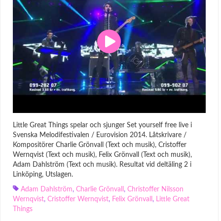
Little Great Things spelar och sjunger Set yourself free live i
Svenska Melodifestivalen / Eurovision 2014. Låtskrivare /
Kompositörer Charlie Grönvall (Text och musik), Cristoffer
Wernqvist (Text och musik), Felix Grönvall (Text och musik),
Adam Dahlström (Text och musik). Resultat vid deltäling 2 i
Linköping, Utslagen.
Adam Dahlström
,
Charlie Grönvall
,
Christoffer Nilsson
Wernqvist
,
Cristoffer Wernqvist
,
Felix Grönvall
,
Little Great
Things