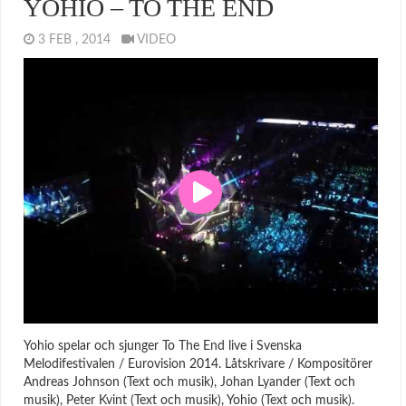
YOHIO – TO THE END
3 FEB , 2014
VIDEO
Yohio spelar och sjunger To The End live i Svenska
Melodifestivalen / Eurovision 2014. Låtskrivare / Kompositörer
Andreas Johnson (Text och musik), Johan Lyander (Text och
musik), Peter Kvint (Text och musik), Yohio (Text och musik).