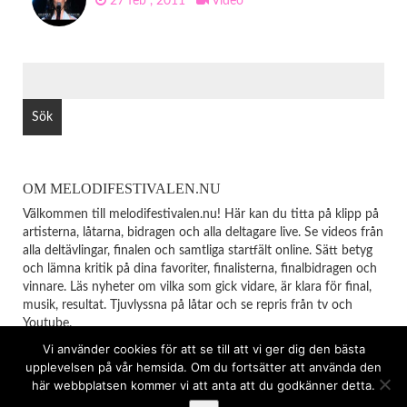
27 feb , 2011
Video
SÖK
EFTER:
OM MELODIFESTIVALEN.NU
Välkommen till melodifestivalen.nu! Här kan du titta på klipp på
artisterna, låtarna, bidragen och alla deltagare live. Se videos från
alla deltävlingar, finalen och samtliga startfält online. Sätt betyg
och lämna kritik på dina favoriter, finalisterna, finalbidragen och
vinnare. Läs nyheter om vilka som gick vidare, är klara för final,
musik, resultat. Tjuvlyssna på låtar och se repris från tv och
Youtube.
Vi använder cookies för att se till att vi ger dig den bästa
upplevelsen på vår hemsida. Om du fortsätter att använda den
© Copyright 2026
MELODIFESTIVALEN
TOP
här webbplatsen kommer vi att anta att du godkänner detta.