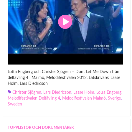
Lotta Engberg och Christer Sjögren – Dont Let Me Down från
deltävling 4 i Malmö, Melodifestivalen 2012. Låtskrivare: Lasse
Holm, Lars Diedricson
Christer Sjögren
,
Lars Diedricson
,
Lasse Holm
,
Lotta Engberg
,
Melodifestivalen Deltävling 4
,
Melodifestivalen Malmö
,
Sverige
,
Sweden
TOPPLISTOR OCH DOKUMENTÄRER