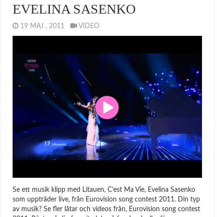
EVELINA SASENKO
19 MAJ , 2011
VIDEO
Se ett musik klipp med Litauen, C’est Ma Vie, Evelina Sasenko
som uppträder live, från Eurovision song contest 2011. Din typ
av musik? Se fler låtar och videos från, Eurovision song contest