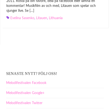
2011. Rösta på din favorit, dela på facebook eller lämna en
kommentar! Musikfilm av och med, Litauen som spelar och
sjunger live. Se […]
Evelina Sasenko
,
Litauen
,
Lithuania
SENASTE NYTT? FÖLJ OSS!
Melodifestivalen Facebook
Melodifestivalen Google+
Melodifestivalen Twitter