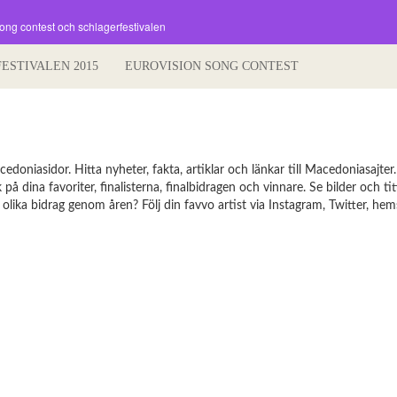
song contest och schlagerfestivalen
FESTIVALEN 2015
EUROVISION SONG CONTEST
niasidor. Hitta nyheter, fakta, artiklar och länkar till Macedoniasajter.
å dina favoriter, finalisterna, finalbidragen och vinnare. Se bilder och tit
ka bidrag genom åren? Följ din favvo artist via Instagram, Twitter, hems