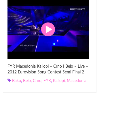
FYR Macedonia Kaliopi – Crno I Belo – Live –
2012 Eurovision Song Contest Semi Final 2
Baku
,
Belo
,
Crno
,
FYR
,
Kaliopi
,
Macedonia