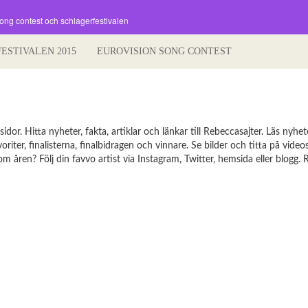
song contest och schlagerfestivalen
FESTIVALEN 2015
EUROVISION SONG CONTEST
r. Hitta nyheter, fakta, artiklar och länkar till Rebeccasajter. Läs nyhe
iter, finalisterna, finalbidragen och vinnare. Se bilder och titta på videos
åren? Följ din favvo artist via Instagram, Twitter, hemsida eller blogg. 