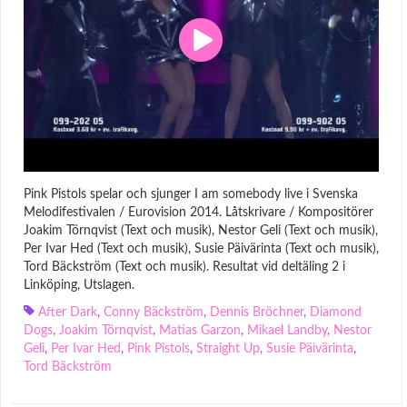
Pink Pistols spelar och sjunger I am somebody live i Svenska
Melodifestivalen / Eurovision 2014. Låtskrivare / Kompositörer
Joakim Törnqvist (Text och musik), Nestor Geli (Text och musik),
Per Ivar Hed (Text och musik), Susie Päivärinta (Text och musik),
Tord Bäckström (Text och musik). Resultat vid deltäling 2 i
Linköping, Utslagen.
After Dark
,
Conny Bäckström
,
Dennis Bröchner
,
Diamond
Dogs
,
Joakim Törnqvist
,
Matias Garzon
,
Mikael Landby
,
Nestor
Geli
,
Per Ivar Hed
,
Pink Pistols
,
Straight Up
,
Susie Päivärinta
,
Tord Bäckström