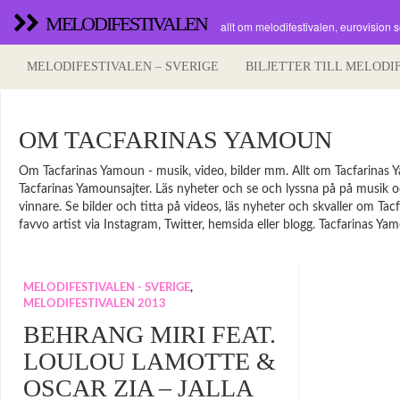
MELODIFESTIVALEN
allt om melodifestivalen, eurovision 
MELODIFESTIVALEN – SVERIGE
BILJETTER TILL MELODI
OM TACFARINAS YAMOUN
Om Tacfarinas Yamoun - musik, video, bilder mm. Allt om Tacfarinas Ya
Tacfarinas Yamounsajter. Läs nyheter och se och lyssna på på musik och
vinnare. Se bilder och titta på videos, läs nyheter och skvaller om T
favvo artist via Instagram, Twitter, hemsida eller blogg. Tacfarinas Ya
MELODIFESTIVALEN - SVERIGE
,
MELODIFESTIVALEN 2013
BEHRANG MIRI FEAT.
LOULOU LAMOTTE &
OSCAR ZIA – JALLA