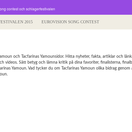
song contest och schlagerfestivalen
FESTIVALEN 2015
EUROVISION SONG CONTEST
moun och Tacfarinas Yamounsidor. Hitta nyheter, fakta, artiklar och länkar
 videos. Sätt betyg och lämna kritik på dina favoriter, finalisterna, fina
acfarinas Yamoun. Vad tycker du om Tacfarinas Yamoun olika bidrag genom å
moun.