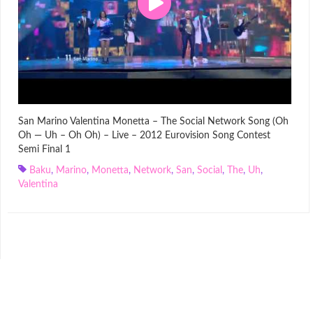
San Marino Valentina Monetta – The Social Network Song (Oh
Oh — Uh – Oh Oh) – Live – 2012 Eurovision Song Contest
Semi Final 1
Baku
,
Marino
,
Monetta
,
Network
,
San
,
Social
,
The
,
Uh
,
Valentina