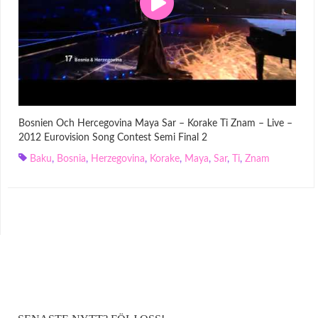
Bosnien Och Hercegovina Maya Sar – Korake Ti Znam – Live –
2012 Eurovision Song Contest Semi Final 2
Baku
,
Bosnia
,
Herzegovina
,
Korake
,
Maya
,
Sar
,
Ti
,
Znam