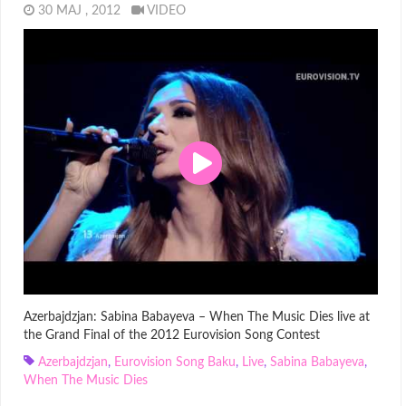
30 MAJ , 2012
VIDEO
Azerbajdzjan: Sabina Babayeva – When The Music Dies live at
the Grand Final of the 2012 Eurovision Song Contest
Azerbajdzjan
,
Eurovision Song Baku
,
Live
,
Sabina Babayeva
,
When The Music Dies