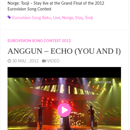
Norge: Tooji – Stay live at the Grand Final of the 2012
Eurovision Song Contest
Eurovision Song Baku
,
Live
,
Norge
,
Stay
,
Tooji
EUROVISION SONG CONTEST 2012
ANGGUN – ECHO (YOU AND I)
30 MAJ , 2012
VIDEO