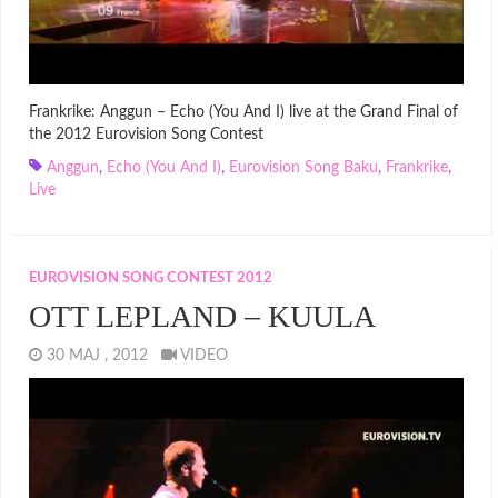
Frankrike: Anggun – Echo (You And I) live at the Grand Final of
the 2012 Eurovision Song Contest
Anggun
,
Echo (You And I)
,
Eurovision Song Baku
,
Frankrike
,
Live
EUROVISION SONG CONTEST 2012
OTT LEPLAND – KUULA
30 MAJ , 2012
VIDEO