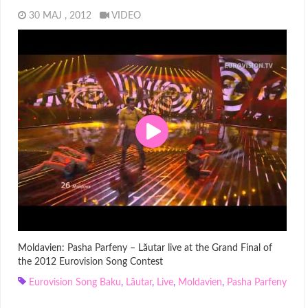
30 MAJ , 2012
VIDEO
Moldavien: Pasha Parfeny – Lăutar live at the Grand Final of
the 2012 Eurovision Song Contest
Eurovision Song Baku
,
Lăutar
,
Live
,
Moldavien
,
Pasha Parfeny