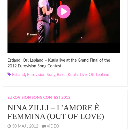
Estland: Ott Lepland – Kuula live at the Grand Final of the
2012 Eurovision Song Contest
Estland
,
Eurovision Song Baku
,
Kuula
,
Live
,
Ott Lepland
EUROVISION SONG CONTEST 2012
NINA ZILLI – L’AMORE È
FEMMINA (OUT OF LOVE)
30 MAJ , 2012
VIDEO