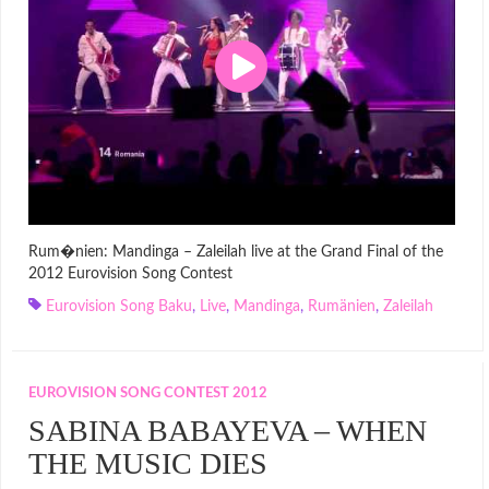
Rum�nien: Mandinga – Zaleilah live at the Grand Final of the
2012 Eurovision Song Contest
Eurovision Song Baku
,
Live
,
Mandinga
,
Rumänien
,
Zaleilah
EUROVISION SONG CONTEST 2012
SABINA BABAYEVA – WHEN
THE MUSIC DIES