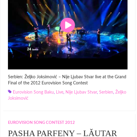
Serbien: Željko Joksimović – Nije Ljubav Stvar live at the Grand
Final of the 2012 Eurovision Song Contest
Eurovision Song Baku
,
Live
,
Nije Ljubav Stvar
,
Serbien
,
Željko
Joksimović
EUROVISION SONG CONTEST 2012
PASHA PARFENY – LĂUTAR