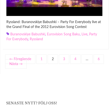
Ryssland: Buranovskiye Babushki – Party For Everybody live at
the Grand Final of the 2012 Eurovision Song Contest
Buranovskiye Babushki
,
Eurovision Song Baku
,
Live
,
Party
For Everybody
,
Ryssland
← Föregående
1
2
3
4
…
6
Nästa →
SENASTE NYTT? FÖLJ OSS!