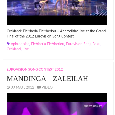
Grekland: Eleftheria Eleftheriou – Aphrodisiac live at the Grand
Final of the 2012 Eurovision Song Contest
Aphrodisiac
,
Eleftheria Eleftheriou
,
Eurovision Song Baku
,
Grekland
,
Live
EUROVISION SONG CONTEST 2012
MANDINGA – ZALEILAH
30 MAJ , 2012
VIDEO