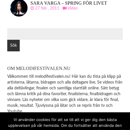
SARA VARGA – SPRING FÖR LIVET
27 feb , 2011
Video
SÖK
EFTER:
OM MELODIFESTIVALEN.NU
Välkommen till melodifestivalen.nu! Här kan du titta på klipp på
artisterna, låtarna, bidragen och alla deltagare live. Se videos från
alla deltävlingar, finalen och samtliga startfält online. Sätt betyg
och lämna kritik på dina favoriter, finalisterna, finalbidragen och
vinnare. Läs nyheter om vilka som gick vidare, är klara för final,
musik, resultat. Tjuvlyssna på låtar och se repris från tv och
Youtube.
Vi använder cookies för att se till att vi ger dig den bästa
upplevelsen på vår hemsida. Om du fortsätter att använda den
© Copyright 2026
MELODIFESTIVALEN
TOP