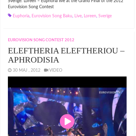
Sverige: Loreen – Euphoria live at the Grand Final of the 2012
Eurovision Song Contest
Euphoria
,
Eurovision Song Baku
,
Live
,
Loreen
,
Sverige
EUROVISION SONG CONTEST 2012
ELEFTHERIA ELEFTHERIOU –
APHRODISIA
30 MAJ , 2012
VIDEO