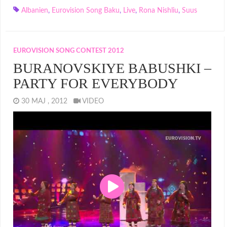
Albanien
,
Eurovision Song Baku
,
Live
,
Rona Nishliu
,
Suus
EUROVISION SONG CONTEST 2012
BURANOVSKIYE BABUSHKI –
PARTY FOR EVERYBODY
30 MAJ , 2012
VIDEO