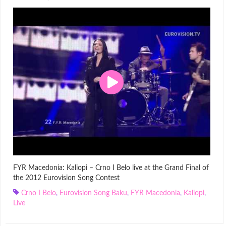
FYR Macedonia: Kaliopi – Crno I Belo live at the Grand Final of
the 2012 Eurovision Song Contest
Crno I Belo
,
Eurovision Song Baku
,
FYR Macedonia
,
Kaliopi
,
Live