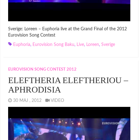
Sverige: Loreen – Euphoria live at the Grand Final of the 2012
Eurovision Song Contest
Euphoria
,
Eurovision Song Baku
,
Live
,
Loreen
,
Sverige
EUROVISION SONG CONTEST 2012
ELEFTHERIA ELEFTHERIOU –
APHRODISIA
30 MAJ , 2012
VIDEO