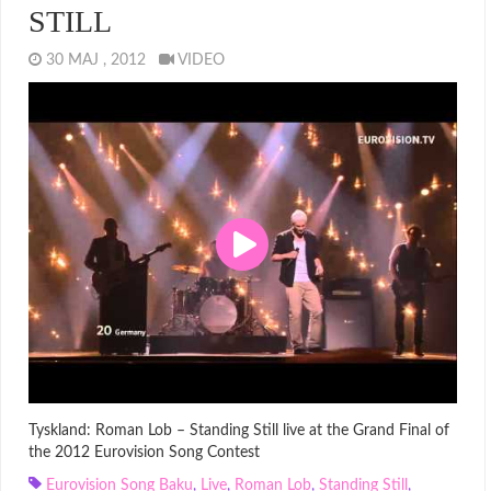
STILL
30 MAJ , 2012
VIDEO
Tyskland: Roman Lob – Standing Still live at the Grand Final of
the 2012 Eurovision Song Contest
Eurovision Song Baku
,
Live
,
Roman Lob
,
Standing Still
,