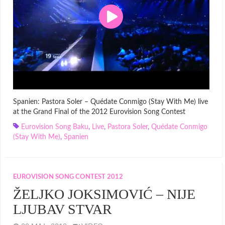
Spanien: Pastora Soler – Quédate Conmigo (Stay With Me) live
at the Grand Final of the 2012 Eurovision Song Contest
Eurovision Song Baku
,
Live
,
Pastora Soler
,
Quédate Conmigo
(Stay With Me)
,
Spanien
EUROVISION SONG CONTEST 2012
ŽELJKO JOKSIMOVIĆ – NIJE
LJUBAV STVAR