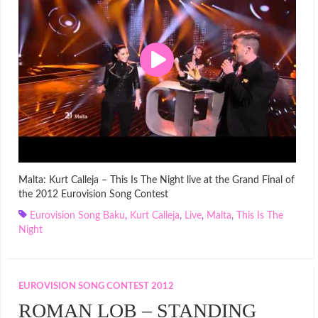
Malta: Kurt Calleja – This Is The Night live at the Grand Final of
the 2012 Eurovision Song Contest
Eurovision Song Baku
,
Kurt Calleja
,
Live
,
Malta
,
This Is The
Night
EUROVISION SONG CONTEST 2012
ROMAN LOB – STANDING