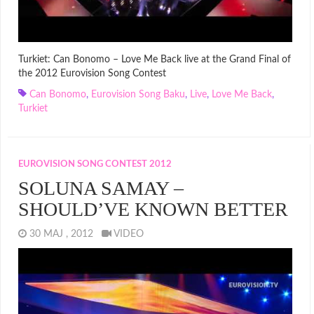
Turkiet: Can Bonomo – Love Me Back live at the Grand Final of
the 2012 Eurovision Song Contest
Can Bonomo
,
Eurovision Song Baku
,
Live
,
Love Me Back
,
Turkiet
EUROVISION SONG CONTEST 2012
SOLUNA SAMAY –
SHOULD’VE KNOWN BETTER
30 MAJ , 2012
VIDEO