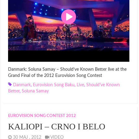
Danmark: Soluna Samay – Should’ve Known Better live at the
Grand Final of the 2012 Eurovision Song Contest
Danmark
,
Eurovision Song Baku
,
Live
,
Should've Known
Better
,
Soluna Samay
EUROVISION SONG CONTEST 2012
KALIOPI – CRNO I BELO
30 MAJ , 2012
VIDEO