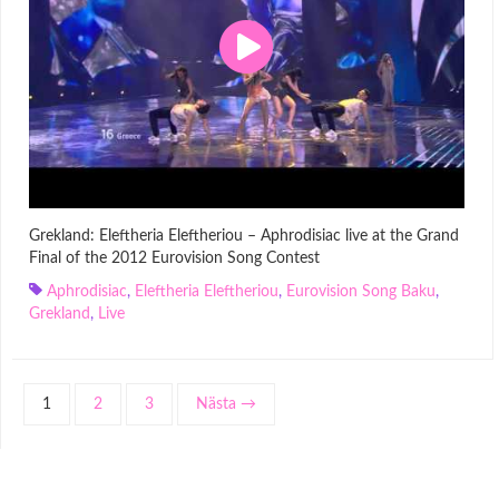
Grekland: Eleftheria Eleftheriou – Aphrodisiac live at the Grand
Final of the 2012 Eurovision Song Contest
Aphrodisiac
,
Eleftheria Eleftheriou
,
Eurovision Song Baku
,
Grekland
,
Live
1
2
3
Nästa →