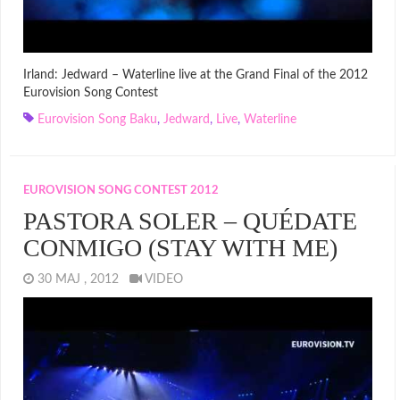
Irland: Jedward – Waterline live at the Grand Final of the 2012
Eurovision Song Contest
Eurovision Song Baku
,
Jedward
,
Live
,
Waterline
EUROVISION SONG CONTEST 2012
PASTORA SOLER – QUÉDATE
CONMIGO (STAY WITH ME)
30 MAJ , 2012
VIDEO