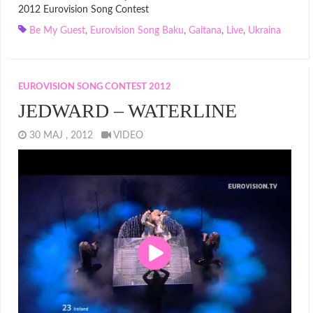
2012 Eurovision Song Contest
Be My Guest
,
Eurovision Song Baku
,
Gaitana
,
Live
,
Ukraina
EUROVISION SONG CONTEST 2012
JEDWARD – WATERLINE
30 MAJ , 2012
VIDEO