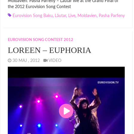
Moldavien: Pasha Parfeny – Lăutar live at the Grand Final of
the 2012 Eurovision Song Contest
Eurovision Song Baku
,
Lăutar
,
Live
,
Moldavien
,
Pasha Parfeny
EUROVISION SONG CONTEST 2012
LOREEN – EUPHORIA
30 MAJ , 2012
VIDEO