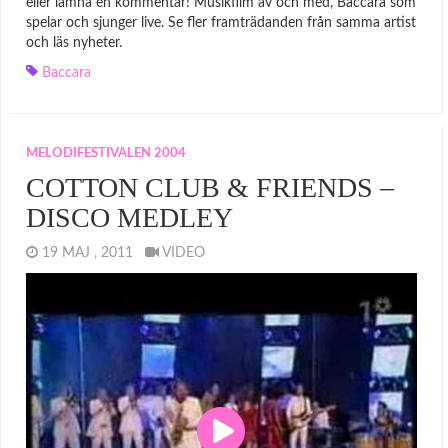
eller lämna en kommentar! Musikfilm av och med, Baccara som
spelar och sjunger live. Se fler framträdanden från samma artist
och läs nyheter.
Baccara
MELODIFESTIVALEN 2004
COTTON CLUB & FRIENDS –
DISCO MEDLEY
19 MAJ , 2011
VIDEO