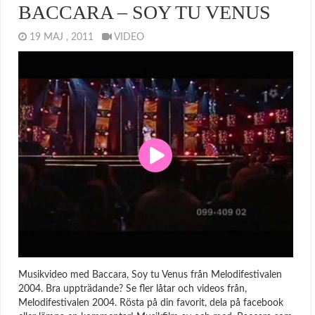
BACCARA – SOY TU VENUS
19 MAJ , 2011
VIDEO
Musikvideo med Baccara, Soy tu Venus från Melodifestivalen
2004. Bra uppträdande? Se fler låtar och videos från,
Melodifestivalen 2004. Rösta på din favorit, dela på facebook