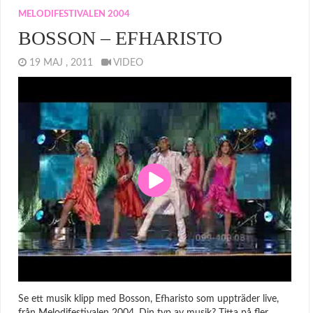
MELODIFESTIVALEN 2004
BOSSON – EFHARISTO
19 MAJ , 2011
VIDEO
Se ett musik klipp med Bosson, Efharisto som uppträder live,