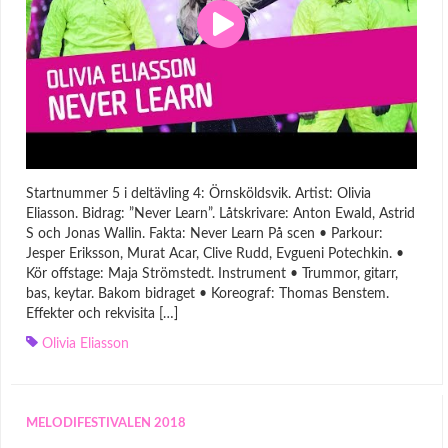
Startnummer 5 i deltävling 4: Örnsköldsvik. Artist: Olivia
Eliasson. Bidrag: ”Never Learn”. Låtskrivare: Anton Ewald, Astrid
S och Jonas Wallin. Fakta: Never Learn På scen • Parkour:
Jesper Eriksson, Murat Acar, Clive Rudd, Evgueni Potechkin. •
Kör offstage: Maja Strömstedt. Instrument • Trummor, gitarr,
bas, keytar. Bakom bidraget • Koreograf: Thomas Benstem.
Effekter och rekvisita […]
Olivia Eliasson
MELODIFESTIVALEN 2018