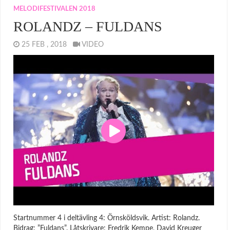
MELODIFESTIVALEN 2018
ROLANDZ – FULDANS
25 FEB , 2018
VIDEO
Startnummer 4 i deltävling 4: Örnsköldsvik. Artist: Rolandz.
Bidrag: ”Fuldans”. Låtskrivare: Fredrik Kempe, David Kreuger