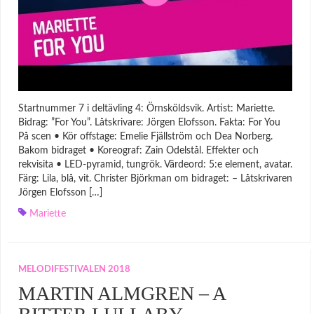
Startnummer 7 i deltävling 4: Örnsköldsvik. Artist: Mariette.
Bidrag: ”For You”. Låtskrivare: Jörgen Elofsson. Fakta: For You
På scen • Kör offstage: Emelie Fjällström och Dea Norberg.
Bakom bidraget • Koreograf: Zain Odelstål. Effekter och
rekvisita • LED-pyramid, tungrök. Värdeord: 5:e element, avatar.
Färg: Lila, blå, vit. Christer Björkman om bidraget: – Låtskrivaren
Jörgen Elofsson […]
Mariette
MELODIFESTIVALEN 2018
MARTIN ALMGREN – A