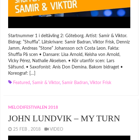
Startnummer 1 i deltävling 2: Göteborg. Artist: Samir & Viktor.
Bidrag: ”Shuffla”. Låtskrivare: Samir Badran, Viktor Frisk, Denniz
Jamm, Andreas ”Stone” Johansson och Costa Leon. Fakta:
Shuffla På scen • Dansare: Lisa Arnold, Keisha von Arnold,
Vicky Pérez, Nathalie Akselsen. • Kör utanför scen: Lars
Säfsund. • Saxofonist: Anis Don Demina. Bakom bidraget •
Koreograf: […]
Featured
,
Samir & Viktor
,
Samir Badran
,
Viktor Frisk
MELODIFESTIVALEN 2018
JOHN LUNDVIK – MY TURN
25 FEB , 2018
VIDEO