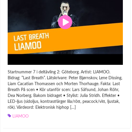
Startnummer 7 i deltävling 2: Göteborg. Artist: LIAMOO.
Bidrag: ”Last Breath”. Låtskrivare: Peter Bjørnskov, Lene Dissing,
Liam Cacatian Thomassen och Morten Thorhauge. Fakta: Last
Breath På scen • Kör utanför scen: Lars Säfsund, Johan Röhr,
Dea Norberg. Bakom bidraget • Stylist: Julia Stridh. Effekter •
LED-ljus (sidoljus, kontrastfärger lila/rött, peacock/vitt, ljustak,
rök). Värdeord: Elektronisk hiphop […]
LIAMOO