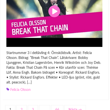
Startnummer 3 i deltävling 4: Örnsköldsvik. Artist: Felicia
Olsson. Bidrag: ”Break That Chain”. Låtskrivare: Bobby
Ljunggren, Kristian Lagerström, Henrik Wikström och Joy Deb.
Fakta: Break That Chain På scen • Kör utanför scen: Thérèse
Löf, Anna Engh. Bakom bidraget • Koreograf: Rickard Engfors.
• Stylist: Rickard Engfors. Effekter • LED-ljus (grönt, rött, guld
alt. peacock), […]
Felicia Olsson
1
2
3
…
66
Nästa →