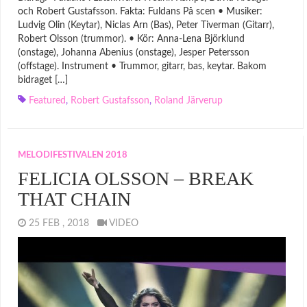
och Robert Gustafsson. Fakta: Fuldans På scen • Musiker:
Ludvig Olin (Keytar), Niclas Arn (Bas), Peter Tiverman (Gitarr),
Robert Olsson (trummor). • Kör: Anna-Lena Björklund
(onstage), Johanna Abenius (onstage), Jesper Petersson
(offstage). Instrument • Trummor, gitarr, bas, keytar. Bakom
bidraget […]
Featured
,
Robert Gustafsson
,
Roland Järverup
MELODIFESTIVALEN 2018
FELICIA OLSSON – BREAK
THAT CHAIN
25 FEB , 2018
VIDEO