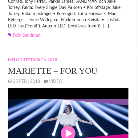
Conrad, Tony Ferrari, Parker James, SANDMAN och Jake
Torrey. Fakta: Every Single Day På scen • Kör offstage: Jake
Torrey. Bakom bidraget • Koreograf: Lotta Furebäck, Mari
Ryberger, Jennie Widegren. Effekter och rekvisita • Ljuslåda.
LED-ljus (”coolt”). Antenn-LED. Lensflares framför […]
Felix Sandman
MELODIFESTIVALEN 2018
MARIETTE – FOR YOU
25 FEB , 2018
VIDEO