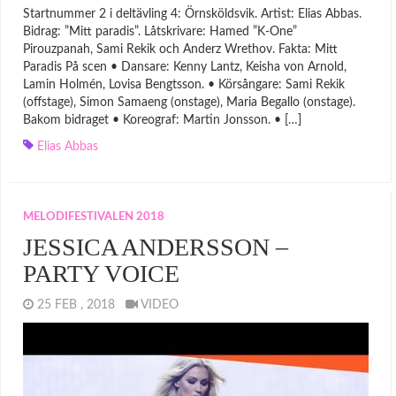
Startnummer 2 i deltävling 4: Örnsköldsvik. Artist: Elias Abbas.
Bidrag: ”Mitt paradis”. Låtskrivare: Hamed ”K-One”
Pirouzpanah, Sami Rekik och Anderz Wrethov. Fakta: Mitt
Paradis På scen • Dansare: Kenny Lantz, Keisha von Arnold,
Lamin Holmén, Lovisa Bengtsson. • Körsångare: Sami Rekik
(offstage), Simon Samaeng (onstage), Maria Begallo (onstage).
Bakom bidraget • Koreograf: Martin Jonsson. • […]
Elias Abbas
MELODIFESTIVALEN 2018
JESSICA ANDERSSON –
PARTY VOICE
25 FEB , 2018
VIDEO