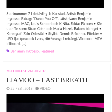
Startnummer 7 i deltävling 1: Karlstad. Artist: Benjamin
Ingrosso. Bidrag: ”Dance You Off”. Låtskrivare: Benjamin
Ingrosso, MAG, Louis Schoorl och K Nita. Fakta: På scen • Kör
utanför scen: Stran Cetin och Maria Hazell. Bakom bidraget •
Koreograf: Zain Odelstål. • Stylist: Dennis Bröchner. Effekter •
LED-ljus (peacock i vers, rött/orange i refräng). Värdeord: MTV-
billboard, […]
Benjamin Ingrosso
,
Featured
MELODIFESTIVALEN 2018
LIAMOO – LAST BREATH
25 FEB , 2018
VIDEO