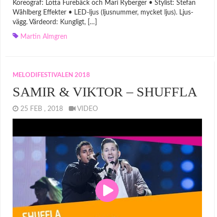
Koreograf: Lotta Furebäck och Mari Ryberger • Stylist: Stefan
Wåhlberg Effekter • LED-ljus (ljusnummer, mycket ljus). Ljus-
vägg. Värdeord: Kungligt, […]
Martin Almgren
MELODIFESTIVALEN 2018
SAMIR & VIKTOR – SHUFFLA
25 FEB , 2018
VIDEO