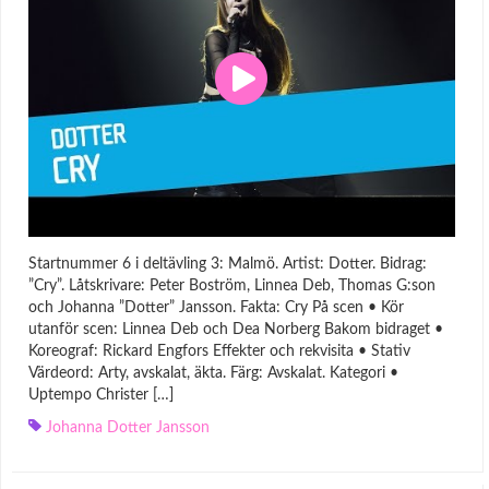
Startnummer 6 i deltävling 3: Malmö. Artist: Dotter. Bidrag:
”Cry”. Låtskrivare: Peter Boström, Linnea Deb, Thomas G:son
och Johanna ”Dotter” Jansson. Fakta: Cry På scen • Kör
utanför scen: Linnea Deb och Dea Norberg Bakom bidraget •
Koreograf: Rickard Engfors Effekter och rekvisita • Stativ
Värdeord: Arty, avskalat, äkta. Färg: Avskalat. Kategori •
Uptempo Christer […]
Johanna Dotter Jansson