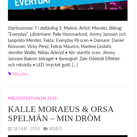
Startnummer 7 i deltävling 3: Malmö. Artist: Mendez. Bidrag:
”Everyday”. Låtskrivare: Palle Hammarlund, Jimmy Jansson och
Leopoldo Mendez. Fakta: Everyday På scen • Dansare: Daniel
Koivunen, Vicky Pérez, Felicia Maurice, Marlene Lindahl,
Jennifer Wallin, Niklas Arleryd • Kör utanför scen: Jimmy
Jansson Bakom bidraget • Koreograf: Zain Odelstål Effekter
och rekvisita • LED (mycket guld, […]
Mendez
MELODIFESTIVALEN 2018
KALLE MORAEUS & ORSA
SPELMÄN – MIN DRÖM
18 FEB , 2018
VIDEO