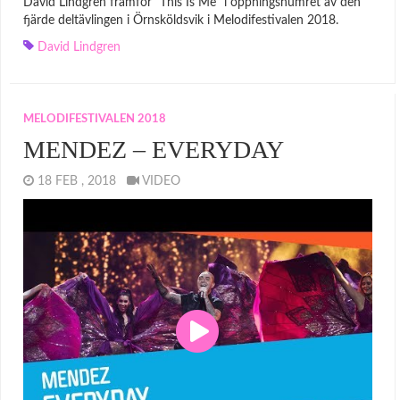
David Lindgren framför ”This Is Me” i öppningsnumret av den
fjärde deltävlingen i Örnsköldsvik i Melodifestivalen 2018.
David Lindgren
MELODIFESTIVALEN 2018
MENDEZ – EVERYDAY
18 FEB , 2018
VIDEO