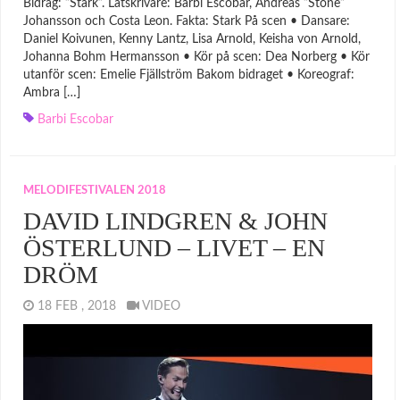
Bidrag: ”Stark”. Låtskrivare: Barbi Escobar, Andreas ”Stone”
Johansson och Costa Leon. Fakta: Stark På scen • Dansare:
Daniel Koivunen, Kenny Lantz, Lisa Arnold, Keisha von Arnold,
Johanna Bohm Hermansson • Kör på scen: Dea Norberg • Kör
utanför scen: Emelie Fjällström Bakom bidraget • Koreograf:
Ambra […]
Barbi Escobar
MELODIFESTIVALEN 2018
DAVID LINDGREN & JOHN
ÖSTERLUND – LIVET – EN
DRÖM
18 FEB , 2018
VIDEO