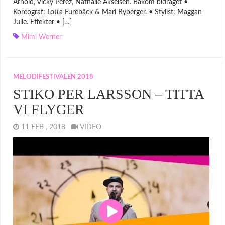
Arnold, Vicky Pérez, Nathalie Akselsen. Bakom bidraget •
Koreograf: Lotta Furebäck & Mari Ryberger. • Stylist: Maggan
Julle. Effekter • […]
Mimi Werner
MELODIFESTIVALEN 2018
STIKO PER LARSSON – TITTA
VI FLYGER
11 FEB , 2018
VIDEO