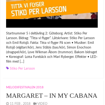
Startnummer 5 i deltävling 2: Göteborg. Artist: Stiko Per
Larsson. Bidrag: ”Titta vi flyger”. Låtskrivare: Stiko Per Larsson
och Emil Rotsjö. Fakta: Titta vi flyger På scen • Musiker: Emil
Rotsjö (elgitarr/kör), Jens Ståbis (bas/kör), Simon Enochson
(dragspel/kör), Love Wikman Åbom (trummor). Bakom bidraget
• Koreograf: Lotta Furebäck och Mari Ryberger. Effekter • LED-
film med […]
Stiko Per Larsson
MELODIFESTIVALEN 2018
MARGARET – IN MY CABANA
11 FEB , 2018
VIDEO