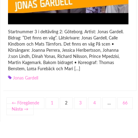
Startnummer 3 i deltävling 2: Göteborg. Artist: Jonas Gardell.
Bidrag: ”Det finns en väg”. Låtskrivare: Jonas Gardell, Calle
Kindbom och Mats Tärnfors. Det finns en väg På scen •
Körsångare: Joanna Perrera, Jessica Heribertsson, Johanna
J:son Lindh, Dinah Yonas, Richard Nilsson, Prince Mpedzisi,
Martin Kagemark. Bakom bidraget • Koreograf: Thomas
Benstem, Lotta Furebäck och Mari […]
Jonas Gardell
← Föregående
1
2
3
4
…
66
Nästa →