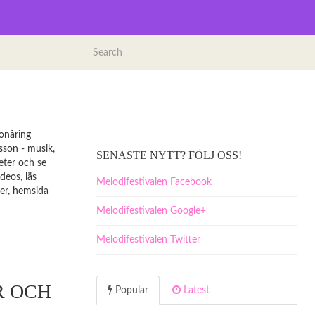
onåring
sson - musik,
SENASTE NYTT? FÖLJ OSS!
eter och se
deos, läs
Melodifestivalen Facebook
ter, hemsida
Melodifestivalen Google+
Melodifestivalen Twitter
R OCH
Popular
Latest