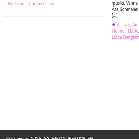
musik), Vanna
Boström
,
Thomas G:son
Åsa Schmalenb
[…]
Alcazar
,
Am
Holmer
,
I.D.A.
Linda Bengtzi