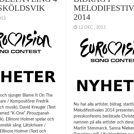
SKÖLDSVIK
MELODIFESTI
2014
2013
12 DEC , 2013
 och sjunger Blame It On The
vare / Kompositörer Fredrik
Nu har alla artister, bidrag, startfä
ch musik), David Kreuger (Text
Melodifestivalen 2014 presentera
Hamed ”K-One” Pirouzpanah
presskonferens berättade Christ
k). Ellinore Holmer spelar och
namnen på alla artister och deras
melsk sång. Låtskrivare /
Martin Stenmarck, Sanna Nielse
Ellinore Holmer (Text och