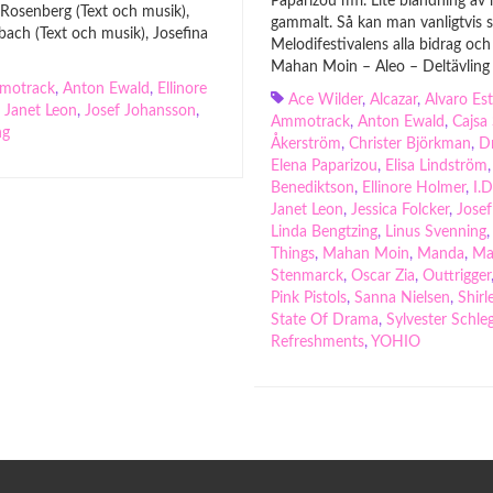
Paparizou mfl. Lite blandning av
 Rosenberg (Text och musik),
gammalt. Så kan man vanligtvis
ach (Text och musik), Josefina
Melodifestivalens alla bidrag och 
Mahan Moin – Aleo – Deltävling 
motrack
,
Anton Ewald
,
Ellinore
Ace Wilder
,
Alcazar
,
Alvaro Est
,
Janet Leon
,
Josef Johansson
,
Ammotrack
,
Anton Ewald
,
Cajsa
ng
Åkerström
,
Christer Björkman
,
Dr
Elena Paparizou
,
Elisa Lindström
Benediktson
,
Ellinore Holmer
,
I.D
Janet Leon
,
Jessica Folcker
,
Jose
Linda Bengtzing
,
Linus Svenning
Things
,
Mahan Moin
,
Manda
,
Ma
Stenmarck
,
Oscar Zia
,
Outtrigger
Pink Pistols
,
Sanna Nielsen
,
Shir
State Of Drama
,
Sylvester Schleg
Refreshments
,
YOHIO