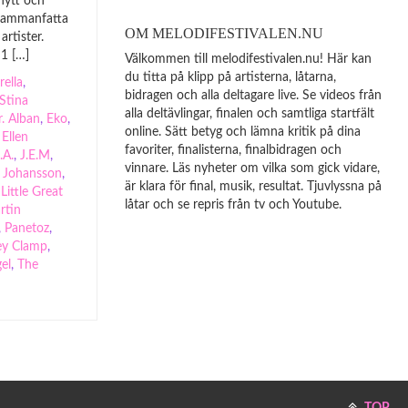
 nytt och
 sammanfatta
OM MELODIFESTIVALEN.NU
artister.
1 […]
Välkommen till melodifestivalen.nu! Här kan
du titta på klipp på artisterna, låtarna,
rella
,
bidragen och alla deltagare live. Se videos från
 Stina
alla deltävlingar, finalen och samtliga startfält
. Alban
,
Eko
,
online. Sätt betyg och lämna kritik på dina
,
Ellen
favoriter, finalisterna, finalbidragen och
.A.
,
J.E.M
,
vinnare. Läs nyheter om vilka som gick vidare,
f Johansson
,
är klara för final, musik, resultat. Tjuvlyssna på
,
Little Great
låtar och se repris från tv och Youtube.
rtin
,
Panetoz
,
ley Clamp
,
el
,
The