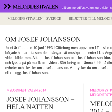
MELODIFESTIVALEN
allt om melodifestivalen, eurovision 
MELODIFESTIVALEN – SVERIGE
BILJETTER TILL MELODI
OM JOSEF JOHANSSON
Josef är född den 10 juni 1993 i Göteborg men uppvuxen i Tunisien o
började han arbeta som demosångare åt musikproducenter i Los Angel
video, bilder mm. Allt om Josef Johansson och Josef Johanssonsidor. Hi
och lyssna på på musik och videos. Sätt betyg och lämna kritik på dina f
nyheter och skvaller om Josef Johansson. Vad tycker du om Josef Joha
eller blogg. Josef Johansson.
MELODIFESTIVALEN 2014
MELODIFESTIV
MELODIFESTI
JOSEF JOHANSSON –
MELOD
HELA NATTEN
2014 