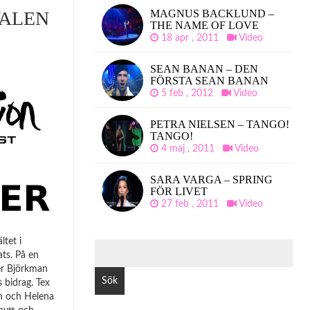
VALEN
MAGNUS BACKLUND –
THE NAME OF LOVE
18 apr , 2011
Video
SEAN BANAN – DEN
FÖRSTA SEAN BANAN
5 feb , 2012
Video
PETRA NIELSEN – TANGO!
TANGO!
4 maj , 2011
Video
SARA VARGA – SPRING
FÖR LIVET
27 feb , 2011
Video
ltet i
SÖK
ts. På en
EFTER:
er Björkman
 bidrag. Tex
n och Helena