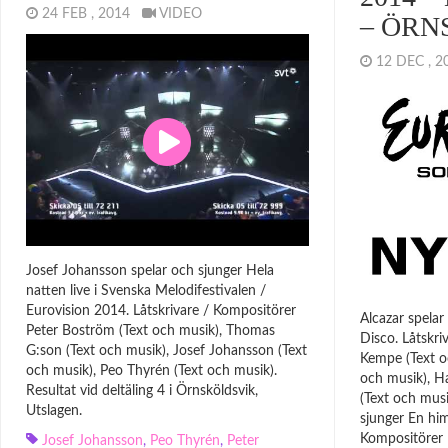
24 FEB , 2014
VIDEO
– ÖRN
12 DEC , 
Josef Johansson spelar och sjunger Hela
natten live i Svenska Melodifestivalen /
Eurovision 2014. Låtskrivare / Kompositörer
Alcazar spelar
Peter Boström (Text och musik), Thomas
Disco. Låtskri
G:son (Text och musik), Josef Johansson (Text
Kempe (Text o
och musik), Peo Thyrén (Text och musik).
och musik), 
Resultat vid deltäling 4 i Örnsköldsvik,
(Text och musi
Utslagen.
sjunger En him
Kompositörer 
Josef Johansson
,
Peo Thyrén
,
Peter