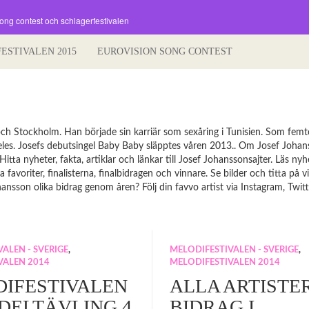
song contest och schlagerfestivalen
FESTIVALEN 2015
EUROVISION SONG CONTEST
ch Stockholm. Han började sin karriär som sexåring i Tunisien. Som femt
es. Josefs debutsingel Baby Baby släpptes våren 2013.. Om Josef Johan
tta nyheter, fakta, artiklar och länkar till Josef Johanssonsajter. Läs nyh
avoriter, finalisterna, finalbidragen och vinnare. Se bilder och titta på vi
nsson olika bidrag genom åren? Följ din favvo artist via Instagram, Twit
ALEN - SVERIGE
,
MELODIFESTIVALEN - SVERIGE
,
VALEN 2014
MELODIFESTIVALEN 2014
IFESTIVALEN
ALLA ARTISTE
– DELTÄVLING 4
BIDRAG I