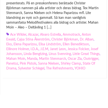
presenterats. På en presskonferens berättade Christer
Björkman namnen på alla artister och deras bidrag. Tex Martin
Stenmarck, Sanna Nielsen och Helena Paparizou mfl. Lite
blandning av nytt och gammalt. Så kan man vanligtvis
sammanfatta Melodifestivalens alla bidrag och artister. Mahan
Moin – Aleo – Deltävling 1 […]
Ace Wilder
,
Alcazar
,
Alvaro Estrella
,
Ammotrack
,
Anton
Ewald
,
Cajsa Stina Åkerström
,
Christer Björkman
,
Dr. Alban
,
Eko
,
Elena Paparizou
,
Elisa Lindström
,
Ellen Benediktson
,
Ellinore Holmer
,
I.D.A.
,
J.E.M
,
Janet Leon
,
Jessica Folcker
,
Josef
Johansson
,
Linda Bengtzing
,
Linus Svenning
,
Little Great Things
,
Mahan Moin
,
Manda
,
Martin Stenmarck
,
Oscar Zia
,
Outtrigger
,
Panetoz
,
Pink Pistols
,
Sanna Nielsen
,
Shirley Clamp
,
State Of
Drama
,
Sylvester Schlegel
,
The Refreshments
,
YOHIO