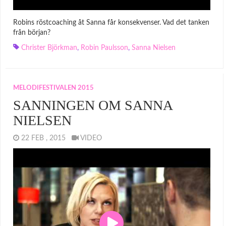
Robins röstcoaching åt Sanna får konsekvenser. Vad det tanken
från början?
Christer Björkman
,
Robin Paulsson
,
Sanna Nielsen
MELODIFESTIVALEN 2015
SANNINGEN OM SANNA
NIELSEN
22 FEB , 2015
VIDEO