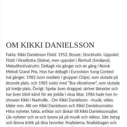
OM KIKKI DANIELSSON
Fakta: Kikki Danielsson Född: 1952. Bosatt: Stockholm. Uppväxt:
Född i Visseltofta (Skåne), men uppväxt i Älmhult (Småland).
Melodifestivalrutin: Deltagit nio gånger och en gång i Norsk
Melodi Grand Prix. Hon har deltagit i Eurovision Song Contest
två gånger: 1982 (som medlem i gruppen Chips), som slutade på
åttonde plats, och 1985 (solo) med ”Bra vibrationer”, som slutade
på tredje plats. Övrigt: Spelar även dragspel, skriver låttexter och
har även blivit känd för att joddla i vissa låtar. 1986 hade hon tv-
showen Kikki i Nashville. . Om Kikki Danielsson - musik, video,
bilder mm. Allt om Kikki Danielsson och Kikki Danielssonsidor.
Hitta nyheter, fakta, artiklar och länkar till Kikki Danielssonsajter.
Läs nyheter och se och lyssna på på musik och videos. Sätt betyg
och lämna kritik på dina favoriter, finalisterna, finalbidragen och