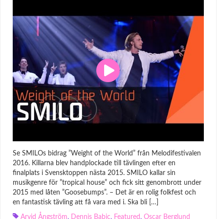
Se SMILOs bidrag ”Weight of the World” från Melodifestivalen
2016. Killarna blev handplockade till tävlingen efter en
finalplats i Svensktoppen nästa 2015. SMILO kallar sin
musikgenre för ”tropical house” och fick sitt genombrott under
2015 med låten ”Goosebumps”. – Det är en rolig folkfest och
en fantastisk tävling att få vara med i. Ska bli […]
Arvid Ångström
,
Dennis Babic
,
Featured
,
Oscar Berglund