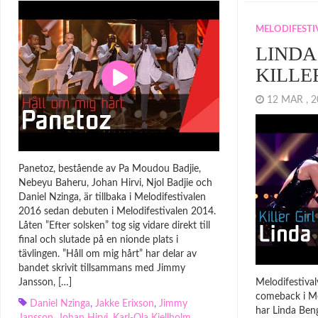
MELODIFESTI
LINDA
KILLE
12 MAR ,
Panetoz, bestående av Pa Moudou Badjie,
Nebeyu Baheru, Johan Hirvi, Njol Badjie och
Daniel Nzinga, är tillbaka i Melodifestivalen
2016 sedan debuten i Melodifestivalen 2014.
Låten ”Efter solsken” tog sig vidare direkt till
final och slutade på en nionde plats i
tävlingen. ”Håll om mig hårt” har delar av
bandet skrivit tillsammans med Jimmy
Jansson, […]
Melodifestiva
comeback i Me
Daniel Nzinga
,
Jakke Erixson
,
Jimmy
har Linda Beng