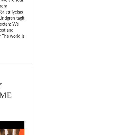
 ”We are Your
ndra
ör att lyckas
indgren tagit
 Texten: We
ost and
w The world is
Y
 ME