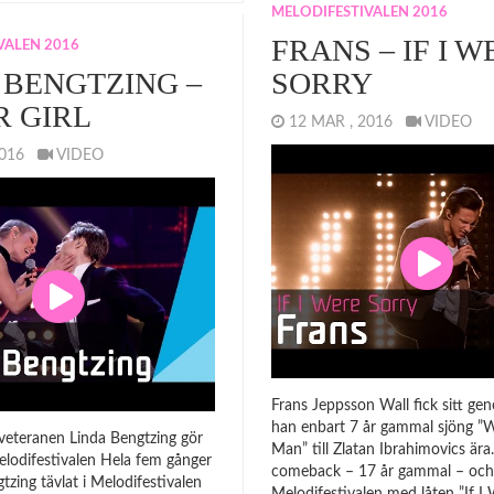
MELODIFESTIVALEN 2016
FRANS – IF I W
VALEN 2016
 BENGTZING –
SORRY
R GIRL
12 MAR , 2016
VIDEO
 2016
VIDEO
Frans Jeppsson Wall fick sitt ge
han enbart 7 år gammal sjöng ”
lveteranen Linda Bengtzing gör
Man” till Zlatan Ibrahimovics är
lodifestivalen Hela fem gånger
comeback – 17 år gammal – och 
tzing tävlat i Melodifestivalen