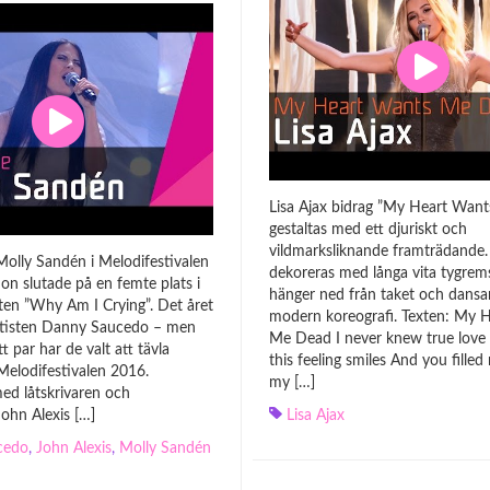
Lisa Ajax bidrag ”My Heart Wan
gestaltas med ett djuriskt och
vildmarksliknande framträdande
Molly Sandén i Melodifestivalen
dekoreras med långa vita tygre
on slutade på en femte plats i
hänger ned från taket och dansa
åten ”Why Am I Crying”. Det året
modern koreografi. Texten: My 
rtisten Danny Saucedo – men
Me Dead I never knew true love 
t par har de valt att tävla
this feeling smiles And you fille
Melodifestivalen 2016.
my […]
ed låtskrivaren och
ohn Alexis […]
Lisa Ajax
cedo
,
John Alexis
,
Molly Sandén