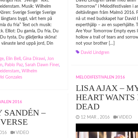
veriges fest ”Sverige” Text:
David Lindgren tävlar med låten
eidenstam. Musik: Wilhelm
Tomorrow” i Melodifestivalen i a
ören: Sverige Sverige Sverige
deltävlingen fråm Malmö 2016. F
 längtans bygd, vårt hem på
nå ut med budskapet har David L
la du fria” Text och musik:
experthjälp – av en superhjälte.
. Elliot: Du gamla, Du fria, Du
Are Your Tomorrow Empty eyes l
 Du tysta, Du glädjerika sköna!
hollow a trail of tears and sorro
, vänaste land uppå jord, Din
not your brother […]
David Lindgren
ge
,
Elin Bell
,
Gina Dirawi
,
Jon
en
,
Pablo Paz
,
Sarah Dawn Finer
,
eidenstam
,
Wilhelm
Yei Gonzales
MELODIFESTIVALEN 2016
LISA AJAX – M
HEART WANTS
VALEN 2016
DEAD
 SANDÉN –
12 MAR , 2016
VIDEO
IVERSE
 2016
VIDEO