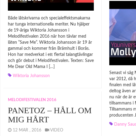
Både låtskrivarna och specialeffektsmakarna
har tunga internationella meriter. Nu hjälper
de 19-åriga Wiktoria Johansson i
Melodifestivalen 2016 när hon tävlar med
låten ”Save Me”. Wiktoria Johansson är 19 år
gammal och kommer från Brämhult i Borås.
Hon har medverkat i ett flertal talangtävlingar
och gör debut i Melodifestivalen. Texten: Save
Me Dear Old Mama I […]
Senast vi såg 
Wiktoria Johansson
var 2012, då h
finalen med l
deltog även a
nu när de är et
MELODIFESTIVALEN 2016
tillsammans i 
PANETOZ – HÅLL OM
Tillsammans m
producenten J
MIG HÅRT
Danny Sau
12 MAR , 2016
VIDEO