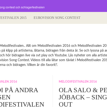
song contest och schlagerfestivalen
FESTIVALEN 2015
EUROVISION SONG CONTEST
Melodifestivalen.. Allt om Melodifestivalen 2016 och Melodifestivalen 20
 på klipp på artisterna, låtarna, bidragen från detta år. Se och lyssna på art
 och hör bidragen live via svt play och Youtube. Läs nyheter om alla artis
ision Song Contest. Videos till alla låtar som tävlat i Melodifestivalen 20
terna och bidragen. Vilken är din favorit?.
VALEN 2016
MELODIFESTIVALEN 2016
I PÅ ANDRA
OLA SALO & P
SEN
JÖBACK – SIN
IFESTIVALEN
OUT