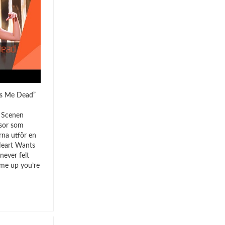
ts Me Dead”
. Scenen
msor som
rna utför en
Heart Wants
never felt
d me up you’re