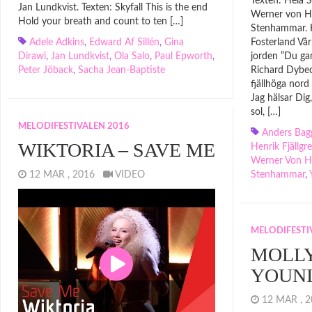
Texten: Hela S
Jan Lundkvist. Texten: Skyfall This is the end
Werner von H
Hold your breath and count to ten […]
Stenhammar. K
Adele Adkins
,
Edward Af Sillén
,
Gina
Fosterland Vår
Dirawi
,
Jan Lundkvist
,
Ola Salo
,
Paul Epworth
,
jorden ”Du gam
Peter Jöback
,
Sacha Jean-Baptiste
Richard Dybeck
fjällhöga nord
Jag hälsar Dig
sol, […]
MELODIFESTIVALEN 2016
Anders Bag
WIKTORIA – SAVE ME
Henrik Fjällgr
Werner Von H
12 MAR , 2016
VIDEO
Stenhammar
,
MELODIFESTI
MOLLY
YOUN
12 MAR ,