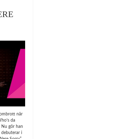
ERE
nombrott när
Who’s da
a. Nu gör han
debuterar i