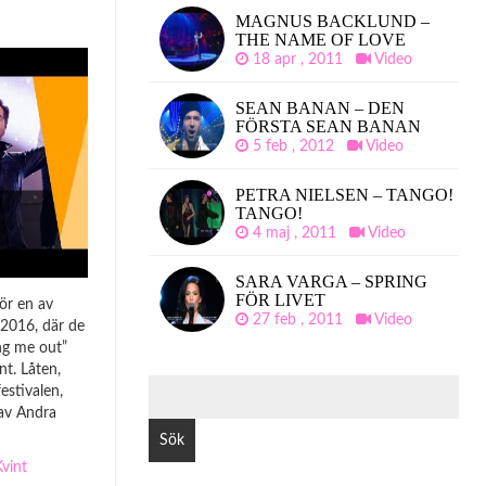
MAGNUS BACKLUND –
THE NAME OF LOVE
18 apr , 2011
Video
SEAN BANAN – DEN
FÖRSTA SEAN BANAN
5 feb , 2012
Video
PETRA NIELSEN – TANGO!
TANGO!
4 maj , 2011
Video
SARA VARGA – SPRING
FÖR LIVET
ör en av
27 feb , 2011
Video
 2016, där de
ng me out”
nt. Låten,
SÖK
estivalen,
EFTER:
av Andra
Kvint