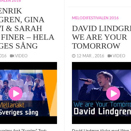
VALEN 2016
ENRIK
GREN, GINA
MELODIFESTIVALEN 2016
I & SARAH
DAVID LINDGR
FINER – HELA
WE ARE YOUR
GES SÅNG
TOMORROW
 2016
VIDEO
12 MAR , 2016
VIDEO