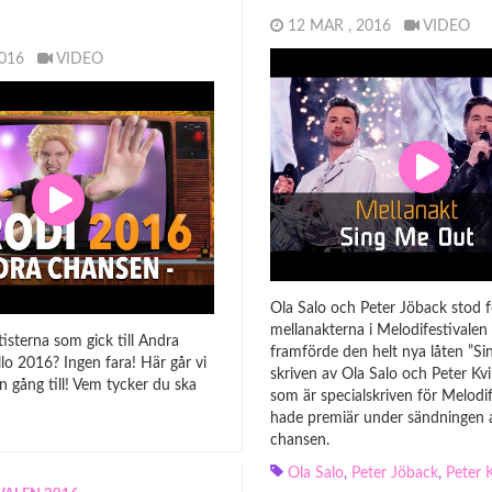
12 MAR , 2016
VIDEO
 2016
VIDEO
Ola Salo och Peter Jöback stod f
mellanakterna i Melodifestivalen
isterna som gick till Andra
framförde den helt nya låten ”Si
lo 2016? Ingen fara! Här går vi
skriven av Ola Salo och Peter Kvi
 gång till! Vem tycker du ska
som är specialskriven för Melodif
hade premiär under sändningen 
chansen.
Ola Salo
,
Peter Jöback
,
Peter 