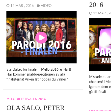
2016
12 MAR , 2016
VIDEO
12 MAR ,
Startfältet för finalen i Mello 2016 är klart!
Här kommer snabbrepetitionen av alla
Missade du art
finalisterna! Vilken låt hoppas du vinner?
chansen! i Mel
igenom dem en
gå till final?
MELODIFESTIVALEN 2016
OLA SALO, PETER