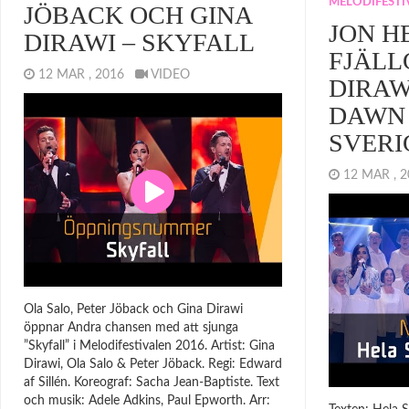
MELODIFESTI
JÖBACK OCH GINA
JON H
DIRAWI – SKYFALL
FJÄLL
12 MAR , 2016
VIDEO
DIRAW
DAWN 
SVERI
12 MAR ,
Ola Salo, Peter Jöback och Gina Dirawi
öppnar Andra chansen med att sjunga
”Skyfall” i Melodifestivalen 2016. Artist: Gina
Dirawi, Ola Salo & Peter Jöback. Regi: Edward
af Sillén. Koreograf: Sacha Jean-Baptiste. Text
och musik: Adele Adkins, Paul Epworth. Arr: