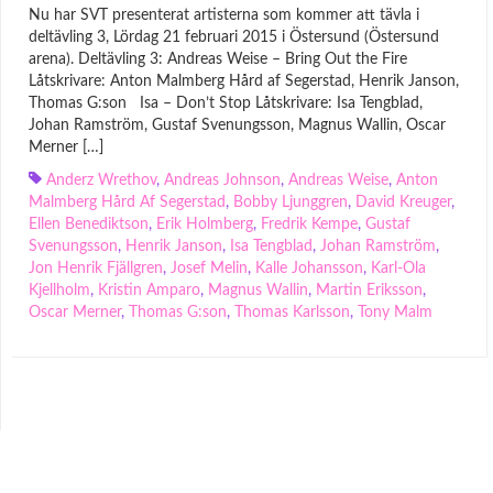
Nu har SVT presenterat artisterna som kommer att tävla i
deltävling 3, Lördag 21 februari 2015 i Östersund (Östersund
arena). Deltävling 3: Andreas Weise – Bring Out the Fire
Låtskrivare: Anton Malmberg Hård af Segerstad, Henrik Janson,
Thomas G:son Isa – Don’t Stop Låtskrivare: Isa Tengblad,
Johan Ramström, Gustaf Svenungsson, Magnus Wallin, Oscar
Merner […]
Anderz Wrethov
,
Andreas Johnson
,
Andreas Weise
,
Anton
Malmberg Hård Af Segerstad
,
Bobby Ljunggren
,
David Kreuger
,
Ellen Benediktson
,
Erik Holmberg
,
Fredrik Kempe
,
Gustaf
Svenungsson
,
Henrik Janson
,
Isa Tengblad
,
Johan Ramström
,
Jon Henrik Fjällgren
,
Josef Melin
,
Kalle Johansson
,
Karl-Ola
Kjellholm
,
Kristin Amparo
,
Magnus Wallin
,
Martin Eriksson
,
Oscar Merner
,
Thomas G:son
,
Thomas Karlsson
,
Tony Malm