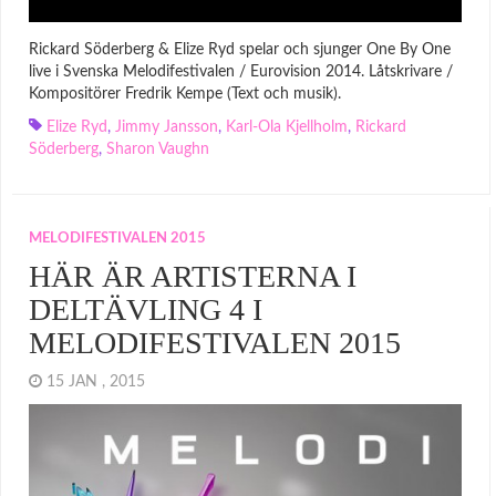
Rickard Söderberg & Elize Ryd spelar och sjunger One By One
live i Svenska Melodifestivalen / Eurovision 2014. Låtskrivare /
Kompositörer Fredrik Kempe (Text och musik).
Elize Ryd
,
Jimmy Jansson
,
Karl-Ola Kjellholm
,
Rickard
Söderberg
,
Sharon Vaughn
MELODIFESTIVALEN 2015
HÄR ÄR ARTISTERNA I
DELTÄVLING 4 I
MELODIFESTIVALEN 2015
15 JAN , 2015