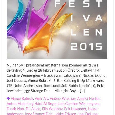
Nu har SVT presenterat artisterna som kommer att tävla i
deltävling 4, Lördag 28 februari 2015 i Örebro. Deltävling 4:
Caroline Wennergren – Black Swan Låtskrivare: Nicklas Eklund,
Joel DeLuna, Aimee Bobruk JTR – Building It Up Låtskrivare:
JTR (John Andreasson, Tom Lundbäck, Robin Lundbäck), Erik
Lewander, Iggy Strange Dahl Midnight Boy – […]
Aimee Bobruk
,
Amir Aly
,
Anderz Wrethov
,
Annika Herlitz
,
Anton Malmberg Hård Af Segerstad
,
Caroline Wennergren
,
Dinah Nah
,
Dr. Alban
,
Elin Wrethov
,
Erik Lewander
,
Hasse
Andersson
,
Iggy Strange Dahl
,
Jakke Erixson
,
Joel DeLuna
,