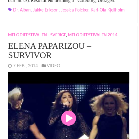
och musik). Resultat vid deltäling 3 i Göteborg, Utslagen.
Dr. Alban
,
Jakke Erixson
,
Jessica Folcker
,
Karl-Ola Kjellholm
MELODIFESTIVALEN - SVERIGE
,
MELODIFESTIVALEN 2014
ELENA PAPARIZOU –
SURVIVOR
7 FEB , 2014
VIDEO