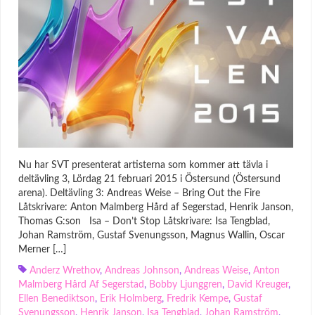
Nu har SVT presenterat artisterna som kommer att tävla i
deltävling 3, Lördag 21 februari 2015 i Östersund (Östersund
arena). Deltävling 3: Andreas Weise – Bring Out the Fire
Låtskrivare: Anton Malmberg Hård af Segerstad, Henrik Janson,
Thomas G:son Isa – Don’t Stop Låtskrivare: Isa Tengblad,
Johan Ramström, Gustaf Svenungsson, Magnus Wallin, Oscar
Merner […]
Anderz Wrethov
,
Andreas Johnson
,
Andreas Weise
,
Anton
Malmberg Hård Af Segerstad
,
Bobby Ljunggren
,
David Kreuger
,
Ellen Benediktson
,
Erik Holmberg
,
Fredrik Kempe
,
Gustaf
Svenungsson
,
Henrik Janson
,
Isa Tengblad
,
Johan Ramström
,