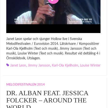
Janet Leon spelar och sjunger Hollow live i Svenska
Melodifestivalen / Eurovision 2014. Låtskrivare / Kompositörer
Karl-Ola Kjellholm (Text och musik), Jimmy Jansson (Text och
musik), Louise Winter (Text och musik). Resultat vid deltäling 4 i
Örnsköldsvik, Utslagen.
Janet Leon
,
Jimmy Jansson
,
Karl-Ola Kjellholm
,
Louise Winter
MELODIFESTIVALEN 2014
DR. ALBAN FEAT. JESSICA
FOLCKER – AROUND THE
WORLD