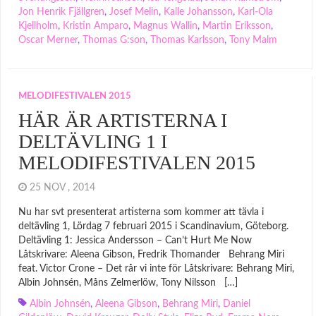
Jon Henrik Fjällgren
,
Josef Melin
,
Kalle Johansson
,
Karl-Ola
Kjellholm
,
Kristin Amparo
,
Magnus Wallin
,
Martin Eriksson
,
Oscar Merner
,
Thomas G:son
,
Thomas Karlsson
,
Tony Malm
MELODIFESTIVALEN 2015
HÄR ÄR ARTISTERNA I
DELTÄVLING 1 I
MELODIFESTIVALEN 2015
25 NOV , 2014
Nu har svt presenterat artisterna som kommer att tävla i
deltävling 1, Lördag 7 februari 2015 i Scandinavium, Göteborg.
Deltävling 1: Jessica Andersson – Can’t Hurt Me Now
Låtskrivare: Aleena Gibson, Fredrik Thomander Behrang Miri
feat. Victor Crone – Det rår vi inte för Låtskrivare: Behrang Miri,
Albin Johnsén, Måns Zelmerlöw, Tony Nilsson […]
Albin Johnsén
,
Aleena Gibson
,
Behrang Miri
,
Daniel