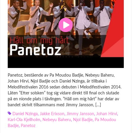
Panetoz, bestående av Pa Moudou Badjie, Nebeyu Baheru,
Johan Hirvi, Njol Badjie och Daniel Nzinga, är tillbaka i
Melodifestivalen 2016 sedan debuten i Melodifestivalen 2014.
Låten ”Efter solsken” tog sig vidare direkt till final och slutade
på en nionde plats i tävlingen. ”Håll om mig hårt” har delar av
bandet skrivit tillsammans med Jimmy Jansson, […]
Daniel Nzinga
,
Jakke Erixson
,
Jimmy Jansson
,
Johan Hirvi
,
Karl-Ola Kjellholm
,
Nebeyu Baheru
,
Njol Badjie
,
Pa Moudou
Badjie
,
Panetoz