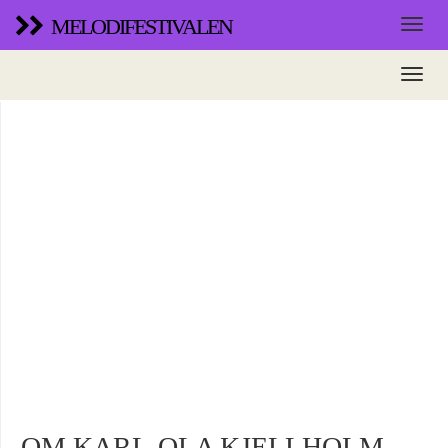
MELODIFESTIVALEN
OM KARL-OLA KJELLHOLM