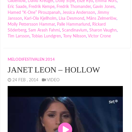
Gildenlöw
,
David Kreuger
,
Dolly Style
,
Elize Ryd
,
Emma Nors
,
Eric Saade
,
Fredrik Kempe
,
Fredrik Thomander
,
Gavin Jones
,
Hamed "K-One” Pirouzpanah
,
Jessica Andersson
,
Jimmy
Jansson
,
Karl-Ola Kjellholm
,
Lisa Desmond
,
Måns Zelmerlöw
,
Molly Pettersson Hammar
,
Palle Hammarlund
,
Rickard
Söderberg
,
Sam Arash Fahmi
,
Scandinavium
,
Sharon Vaughn
,
Tim Larsson
,
Tobias Lundgren
,
Tony Nilsson
,
Victor Crone
MELODIFESTIVALEN 2014
JANET LEON – HOLLOW
24 FEB , 2014
VIDEO