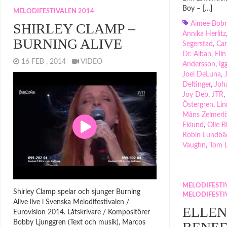
Boy – […]
MELODIFESTIVALEN 2014
Aimee Bob
SHIRLEY CLAMP –
Annika Herlitz
BURNING ALIVE
Segerstad
,
Car
Dr. Alban
,
Eli
16 FEB , 2014
VIDEO
Andersson
,
Ig
Joel DeLuna
,
Deltinger
,
Joh
Joy Deb
,
JTR
,
Östergren
,
Li
Måns Zelmerl
Eklund
,
Olle 
Robin Lundbä
Vaughn
,
Tom 
MELODIFESTIV
Shirley Clamp spelar och sjunger Burning
MELODIFESTI
Alive live i Svenska Melodifestivalen /
ELLEN
Eurovision 2014. Låtskrivare / Kompositörer
Bobby Ljunggren (Text och musik), Marcos