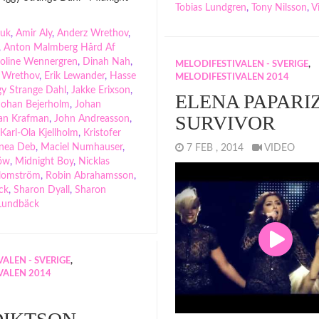
Tobias Lundgren
,
Tony Nilsson
,
V
ruk
,
Amir Aly
,
Anderz Wrethov
,
,
Anton Malmberg Hård Af
oline Wennergren
,
Dinah Nah
,
MELODIFESTIVALEN - SVERIGE
,
n Wrethov
,
Erik Lewander
,
Hasse
MELODIFESTIVALEN 2014
gy Strange Dahl
,
Jakke Erixson
,
ELENA PAPARI
Johan Bejerholm
,
Johan
SURVIVOR
an Krafman
,
John Andreasson
,
Karl-Ola Kjellholm
,
Kristofer
nnea Deb
,
Maciel Numhauser
,
7 FEB , 2014
VIDEO
öw
,
Midnight Boy
,
Nicklas
Blomström
,
Robin Abrahamsson
,
ck
,
Sharon Dyall
,
Sharon
Lundbäck
ALEN - SVERIGE
,
VALEN 2014