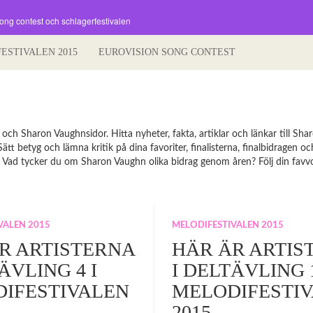
song contest och schlagerfestivalen
FESTIVALEN 2015
EUROVISION SONG CONTEST
h Sharon Vaughnsidor. Hitta nyheter, fakta, artiklar och länkar till Sha
tt betyg och lämna kritik på dina favoriter, finalisterna, finalbidragen oc
. Vad tycker du om Sharon Vaughn olika bidrag genom åren? Följ din favvo 
VALEN 2015
MELODIFESTIVALEN 2015
R ARTISTERNA
HÄR ÄR ARTIS
ÄVLING 4 I
I DELTÄVLING 1
IFESTIVALEN
MELODIFESTI
2015