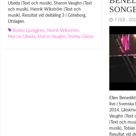
BENED
Ubeda (Text och musik), Sharon Vaughn (Text
SONG
och musik), Henrik Wikström (Text och
musik). Resultat vid deltäling 3 i Göteborg,
7 FEB , 2
Utslagen.
Bobby Ljunggren
,
Henrik Wikström
,
Marcos Ubeda
,
Sharon Vaughn
,
Shirley Clamp
Ellen Benedik
live i Svenska
2014. Låtskri
Vaughn (Text 
(Text och musi
musik), Tobias
Resultat vid de