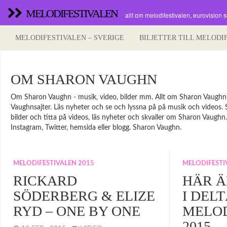
MELODIFESTIVALEN
allt om melodifestivalen, eurovision 
MELODIFESTIVALEN – SVERIGE
BILJETTER TILL MELODI
OM SHARON VAUGHN
Om Sharon Vaughn - musik, video, bilder mm. Allt om Sharon Vaughn oc
Vaughnsajter. Läs nyheter och se och lyssna på på musik och videos. Sä
bilder och titta på videos, läs nyheter och skvaller om Sharon Vaughn
Instagram, Twitter, hemsida eller blogg. Sharon Vaughn.
MELODIFESTIVALEN 2015
MELODIFESTI
RICKARD
HÄR Ä
SÖDERBERG & ELIZE
I DELT
RYD – ONE BY ONE
MELOD
2015