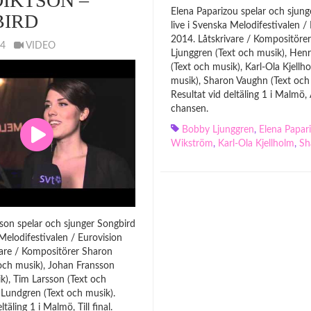
IKTSON –
Elena Paparizou spelar och sjung
BIRD
live i Svenska Melodifestivalen /
2014. Låtskrivare / Kompositöre
014
VIDEO
Ljunggren (Text och musik), Hen
(Text och musik), Karl-Ola Kjellh
musik), Sharon Vaughn (Text och
Resultat vid deltäling 1 i Malmö,
chansen.
Bobby Ljunggren
,
Elena Papar
Wikström
,
Karl-Ola Kjellholm
,
Sh
tson spelar och sjunger Songbird
 Melodifestivalen / Eurovision
vare / Kompositörer Sharon
och musik), Johan Fransson
k), Tim Larsson (Text och
 Lundgren (Text och musik).
ltäling 1 i Malmö, Till final.