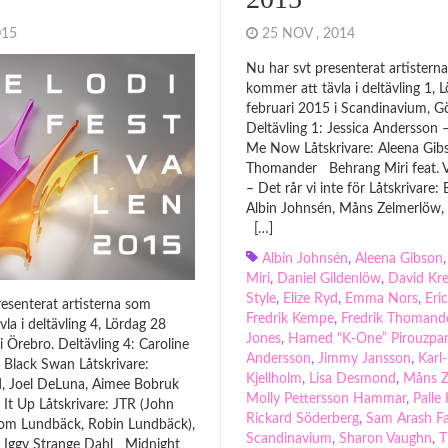
2015
25 NOV , 2014
Nu har svt presenterat artistern
kommer att tävla i deltävling 1, 
februari 2015 i Scandinavium, G
Deltävling 1: Jessica Andersson 
Me Now Låtskrivare: Aleena Gibs
Thomander Behrang Miri feat. V
– Det rår vi inte för Låtskrivare:
Albin Johnsén, Måns Zelmerlöw, 
[…]
Albin Johnsén
,
Aleena Gibson
Miri
,
Daniel Gildenlöw
,
David Kr
Style
,
Elize Ryd
,
Emma Nors
,
Eri
esenterat artisterna som
Fredrik Kempe
,
Fredrik Thomand
la i deltävling 4, Lördag 28
Jones
,
Hamed "K-One” Pirouzpa
i Örebro. Deltävling 4: Caroline
Andersson
,
Jimmy Jansson
,
Karl
Black Swan Låtskrivare:
Kjellholm
,
Lisa Desmond
,
Måns Z
d, Joel DeLuna, Aimee Bobruk
Molly Pettersson Hammar
,
Pall
 It Up Låtskrivare: JTR (John
Rickard Söderberg
,
Sam Arash F
om Lundbäck, Robin Lundbäck),
Scandinavium
,
Sharon Vaughn
,
T
, Iggy Strange Dahl Midnight