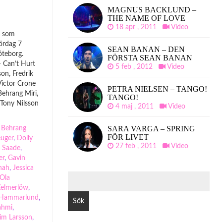
MAGNUS BACKLUND –
THE NAME OF LOVE
18 apr , 2011
Video
a som
Lördag 7
SEAN BANAN – DEN
öteborg.
FÖRSTA SEAN BANAN
– Can’t Hurt
5 feb , 2012
Video
on, Fredrik
ictor Crone
PETRA NIELSEN – TANGO!
 Behrang Miri,
TANGO!
Tony Nilsson
4 maj , 2011
Video
SARA VARGA – SPRING
,
Behrang
FÖR LIVET
euger
,
Dolly
27 feb , 2011
Video
c Saade
,
er
,
Gavin
nah
,
Jessica
SÖK
-Ola
EFTER:
elmerlöw
,
e Hammarlund
,
ahmi
,
im Larsson
,