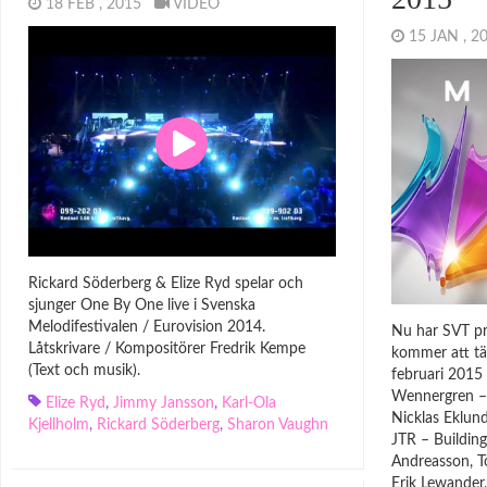
18 FEB , 2015
VIDEO
15 JAN , 
Rickard Söderberg & Elize Ryd spelar och
sjunger One By One live i Svenska
Melodifestivalen / Eurovision 2014.
Nu har SVT pr
Låtskrivare / Kompositörer Fredrik Kempe
kommer att täv
(Text och musik).
februari 2015 
Wennergren – 
Elize Ryd
,
Jimmy Jansson
,
Karl-Ola
Nicklas Eklun
Kjellholm
,
Rickard Söderberg
,
Sharon Vaughn
JTR – Building
Andreasson, T
Erik Lewander