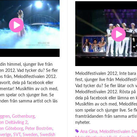
 din himmel, sjunger live från
en 2012. Vad tycker du? Se fler
Melodifestivalen 2012, Inte bar
os från, Melodifestivalen 2012.
fest, sjunger live från Melodifest
avorit, dela på facebook eller
Vad tycker du? Se fler låtar och v
mentar! Musikfilm av och med,
Melodifestivalen 2012. Rösta på d
m spelar och sjunger live. Se
dela på facebook eller lämna en
nden från samma artist och läs
Musikfilm av och med, Melodifes
som spelar och sjunger live. Se fl
ggren
,
Gothenburg
,
framträdanden från samma artist
en Deltävling 2
,
nyheter.
len Göteborg
,
Peter Boström
,
Ana Gina
,
Melodifestivalen Del
verige
,
SVT
,
Sweden
,
Swedish