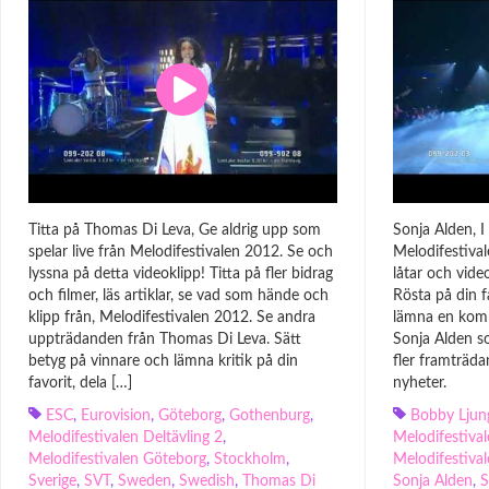
Titta på Thomas Di Leva, Ge aldrig upp som
Sonja Alden, I
spelar live från Melodifestivalen 2012. Se och
Melodifestival
lyssna på detta videoklipp! Titta på fler bidrag
låtar och vide
och filmer, läs artiklar, se vad som hände och
Rösta på din f
klipp från, Melodifestivalen 2012. Se andra
lämna en kom
uppträdanden från Thomas Di Leva. Sätt
Sonja Alden so
betyg på vinnare och lämna kritik på din
fler framträda
favorit, dela […]
nyheter.
ESC
,
Eurovision
,
Göteborg
,
Gothenburg
,
Bobby Ljun
Melodifestivalen Deltävling 2
,
Melodifestival
Melodifestivalen Göteborg
,
Stockholm
,
Melodifestiva
Sverige
,
SVT
,
Sweden
,
Swedish
,
Thomas Di
Sonja Alden
,
S