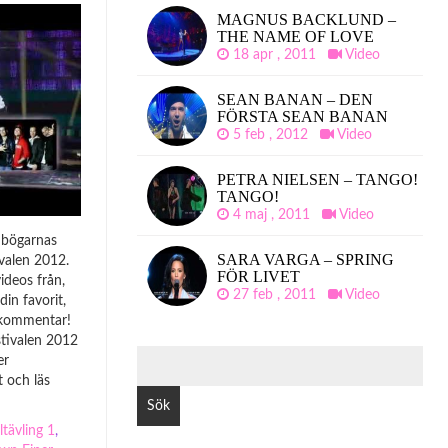
MAGNUS BACKLUND –
THE NAME OF LOVE
18 apr , 2011
Video
SEAN BANAN – DEN
FÖRSTA SEAN BANAN
5 feb , 2012
Video
PETRA NIELSEN – TANGO!
TANGO!
4 maj , 2011
Video
a bögarnas
SARA VARGA – SPRING
ivalen 2012.
FÖR LIVET
ideos från,
27 feb , 2011
Video
in favorit,
 kommentar!
tivalen 2012
SÖK
er
EFTER:
 och läs
tävling 1
,