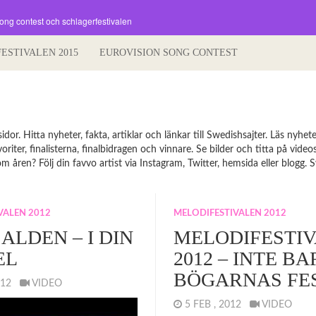
song contest och schlagerfestivalen
FESTIVALEN 2015
EUROVISION SONG CONTEST
r. Hitta nyheter, fakta, artiklar och länkar till Swedishsajter. Läs nyhet
iter, finalisterna, finalbidragen och vinnare. Se bilder och titta på videos
åren? Följ din favvo artist via Instagram, Twitter, hemsida eller blogg. 
VALEN 2012
MELODIFESTIVALEN 2012
ALDEN – I DIN
MELODIFESTI
EL
2012 – INTE BA
BÖGARNAS FE
2012
VIDEO
5 FEB , 2012
VIDEO