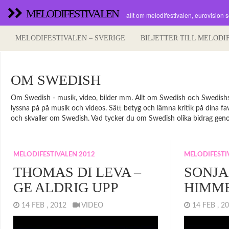
MELODIFESTIVALEN
allt om melodifestivalen, eurovision 
MELODIFESTIVALEN – SVERIGE
BILJETTER TILL MELODI
OM SWEDISH
Om Swedish - musik, video, bilder mm. Allt om Swedish och Swedishsido
lyssna på på musik och videos. Sätt betyg och lämna kritik på dina favor
och skvaller om Swedish. Vad tycker du om Swedish olika bidrag genom 
MELODIFESTIVALEN 2012
MELODIFESTI
THOMAS DI LEVA –
SONJA 
GE ALDRIG UPP
HIMM
14 FEB , 2012
VIDEO
14 FEB , 