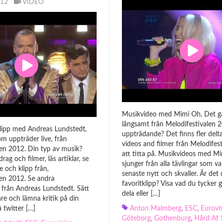
2012
VIDEO
Musikvideo med Mimi Oh, Det gå
långsamt från Melodifestivalen 
klipp med Andreas Lundstedt,
uppträdande? Det finns fler delt
som uppträder live, från
videos and filmer från Melodifes
len 2012. Din typ av musik?
att titta på. Musikvideos med 
drag och filmer, läs artiklar, se
sjunger från alla tävlingar som var
 och klipp från,
senaste nytt och skvaller. Är det 
len 2012. Se andra
favoritklipp? Visa vad du tycker
från Andreas Lundstedt. Sätt
dela eller […]
re och lämna kritik på din
å twitter […]
Anton Malmberg
,
ESC
,
Eurovi
Göteborg
,
Gothenburg
,
Hård Af 