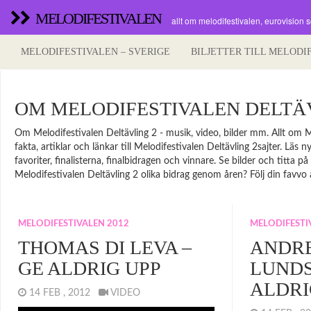
MELODIFESTIVALEN
allt om melodifestivalen, eurovision 
MELODIFESTIVALEN – SVERIGE
BILJETTER TILL MELODI
OM MELODIFESTIVALEN DELTÄ
Om Melodifestivalen Deltävling 2 - musik, video, bilder mm. Allt om Me
fakta, artiklar och länkar till Melodifestivalen Deltävling 2sajter. Lä
favoriter, finalisterna, finalbidragen och vinnare. Se bilder och titta 
Melodifestivalen Deltävling 2 olika bidrag genom åren? Följ din favvo a
MELODIFESTIVALEN 2012
MELODIFESTI
THOMAS DI LEVA –
ANDR
GE ALDRIG UPP
LUNDS
ALDRI
14 FEB , 2012
VIDEO