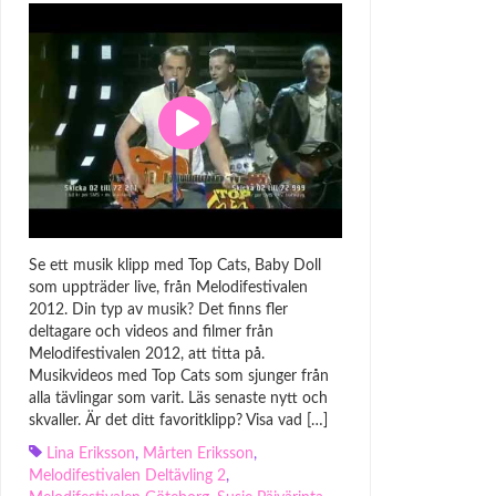
Se ett musik klipp med Top Cats, Baby Doll
som uppträder live, från Melodifestivalen
2012. Din typ av musik? Det finns fler
deltagare och videos and filmer från
Melodifestivalen 2012, att titta på.
Musikvideos med Top Cats som sjunger från
alla tävlingar som varit. Läs senaste nytt och
skvaller. Är det ditt favoritklipp? Visa vad […]
Lina Eriksson
,
Mårten Eriksson
,
Melodifestivalen Deltävling 2
,