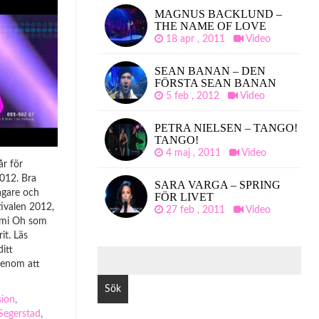
MAGNUS BACKLUND –
THE NAME OF LOVE
18 apr , 2011
Video
SEAN BANAN – DEN
FÖRSTA SEAN BANAN
5 feb , 2012
Video
PETRA NIELSEN – TANGO!
TANGO!
4 maj , 2011
Video
r för
2012. Bra
SARA VARGA – SPRING
agare och
FÖR LIVET
tivalen 2012,
27 feb , 2011
Video
Mimi Oh som
it. Läs
ditt
SÖK
 genom att
EFTER:
sion
,
Segerstad
,