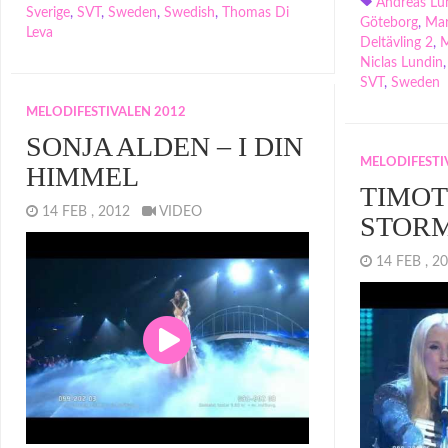
Andreas Lu
Sverige
,
SVT
,
Sweden
,
Swedish
,
Thomas Di
Göteborg
,
Mar
Leva
Deltävling 2
,
M
Niclas Lundin
SVT
,
Sweden
MELODIFESTIVALEN 2012
SONJA ALDEN – I DIN
MELODIFESTI
HIMMEL
TIMOTE
14 FEB , 2012
VIDEO
STOR
14 FEB , 