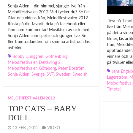
Sonja Alden, I din himmel, sjunger live från
Melodifestivalen 2012. Vad tycker du? Se fler
låtar och videos från, Melodifestivalen 2012.
Titta på Timo
Rösta på din favorit, dela på facebook eller
live från Melo
lämna en kommentar! Musikfilm av och med,
på detta video
Sonja Alden som spelar och sjunger live. Se
filmer, läs art
fler framträdanden från samma artist och läs
från, Melodife
nyheter.
uppträdanden 
Bobby Ljunggren
,
Gothenburg
,
vinnare och lä
Melodifestivalen Deltävling 2
,
på twitter ell
Melodifestivalen Göteborg
,
Peter Boström
,
Jens Engelb
Sonja Alden
,
Sverige
,
SVT
,
Sweden
,
Swedish
Lagerström
,
M
Melodifestiva
Timoteij
MELODIFESTIVALEN 2012
TOP CATS – BABY
DOLL
13 FEB , 2012
VIDEO