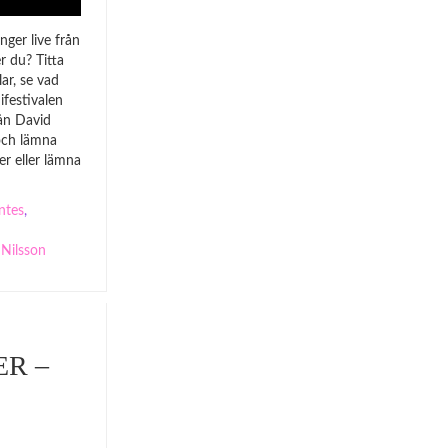
nger live från
r du? Titta
lar, se vad
festivalen
ån David
 och lämna
ter eller lämna
ntes
,
 Nilsson
R –