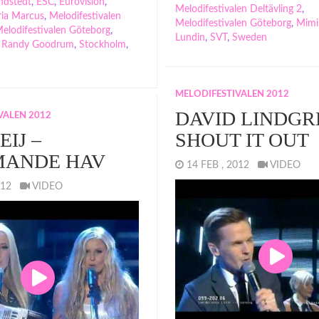
ndstedt
,
ESC
,
Eurovision
,
Melodifestivalen Deltävling 2
,
ia Marcus
,
Melodifestivalen
Melodifestivalen Göteborg
,
Mimi
elodifestivalen Göteborg
,
Lundin
,
SVT
,
Sweden
,
Randy Goodrum
,
Stockholm
,
MELODIFESTIVALEN 2012
DAVID LINDGR
VALEN 2012
IJ –
SHOUT IT OUT
MANDE HAV
14 FEB , 2012
VIDEO
2012
VIDEO