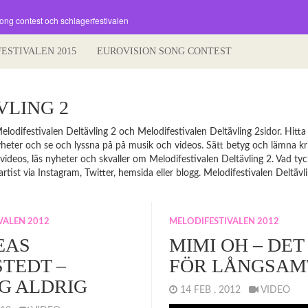
song contest och schlagerfestivalen
FESTIVALEN 2015
EUROVISION SONG CONTEST
VLING 2
lodifestivalen Deltävling 2 och Melodifestivalen Deltävling 2sidor. Hitta
s nyheter och se och lyssna på på musik och videos. Sätt betyg och lämna kr
på videos, läs nyheter och skvaller om Melodifestivalen Deltävling 2. Vad t
rtist via Instagram, Twitter, hemsida eller blogg. Melodifestivalen Deltävli
VALEN 2012
MELODIFESTIVALEN 2012
EAS
MIMI OH – DET
TEDT –
FÖR LÅNGSAM
G ALDRIG
14 FEB , 2012
VIDEO