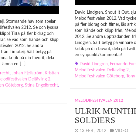
David Lindgren, Shout It Out, sju
Melodifestivalen 2012. Vad tycke
teij, Stormande hav som spelar
på fler bidrag och filmer, läs artik
difestivalen 2012. Se och lyssna
som hände och klipp från, Melodi
klipp! Titta på fler bidrag och
2012. Se andra uppträdanden fr
iklar, se vad som hände och klipp
Lindgren. Sätt betyg på vinnare
stivalen 2012. Se andra
kritik på din favorit, dela på twit
från Timoteij. Sätt betyg på
en synpunkt/kommentar!
mna kritik på din favorit, dela
er lämna en […]
David Lindgren
,
Fernando Fue
Melodifestivalen Deltävling 2
,
recht
,
Johan Fjellström
,
Kristian
Melodifestivalen Göteborg
,
Tony
elodifestivalen Deltävling 2
,
len Göteborg
,
Stina Engelbrecht
,
MELODIFESTIVALEN 2012
ULRIK MUNTHE
SOLDIERS
13 FEB , 2012
VIDEO