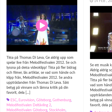
14 FEB , 
Titta på Thomas Di Leva, Ge aldrig upp som
spelar live från Melodifestivalen 2012. Se och
Se ett musik 
lyssna på detta videoklipp! Titta på fler bidrag
Aldrig aldrig 
och filmer, läs artiklar, se vad som hände och
Melodifestiva
klipp från, Melodifestivalen 2012. Se andra
Titta på fler bi
uppträdanden från Thomas Di Leva. Sätt
vad som hände
betyg på vinnare och lämna kritik på din
Melodifestiva
favorit, dela […]
uppträdanden 
ESC
,
Eurovision
,
Göteborg
,
Gothenburg
,
betyg på vinna
Melodifestivalen Deltävling 2
,
favorit, dela p
Melodifestivalen Göteborg
,
Stockholm
,