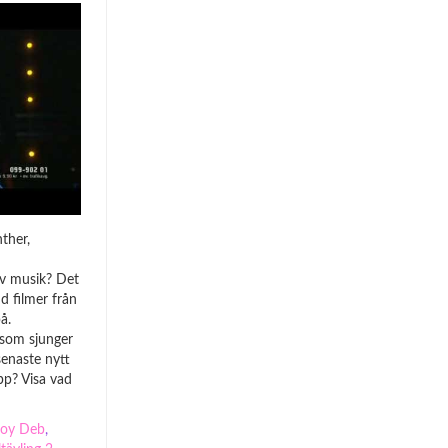
ther,
av musik? Det
d filmer från
å.
som sjunger
 senaste nytt
ipp? Visa vad
Joy Deb
,