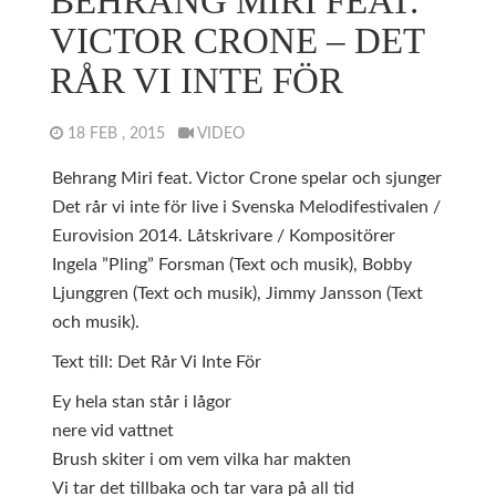
BEHRANG MIRI FEAT.
VICTOR CRONE – DET
RÅR VI INTE FÖR
18 FEB , 2015
VIDEO
Behrang Miri feat. Victor Crone spelar och sjunger
Det rår vi inte för live i Svenska Melodifestivalen /
Eurovision 2014. Låtskrivare / Kompositörer
Ingela ”Pling” Forsman (Text och musik), Bobby
Ljunggren (Text och musik), Jimmy Jansson (Text
och musik).
Text till: Det Rår Vi Inte För
Ey hela stan står i lågor
nere vid vattnet
Brush skiter i om vem vilka har makten
Vi tar det tillbaka och tar vara på all tid