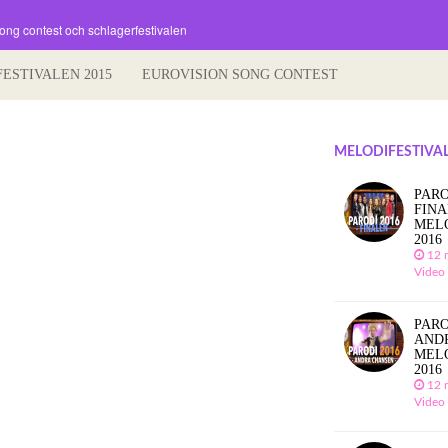
song contest och schlagerfestivalen
FESTIVALEN 2015
EUROVISION SONG CONTEST
MELODIFESTIVAL
PARO
FIN
MEL
2016
12 
Video
PARO
AND
MEL
2016
12 
Video