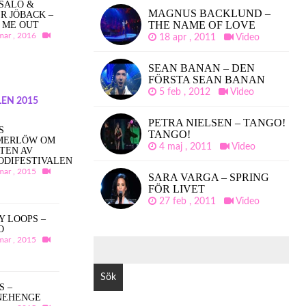
SALO &
MAGNUS BACKLUND –
R JÖBACK –
THE NAME OF LOVE
 ME OUT
mar , 2016
18 apr , 2011
Video
SEAN BANAN – DEN
FÖRSTA SEAN BANAN
5 feb , 2012
Video
EN 2015
PETRA NIELSEN – TANGO!
S
TANGO!
MERLÖW OM
4 maj , 2011
Video
TEN AV
ODIFESTIVALEN
mar , 2015
SARA VARGA – SPRING
FÖR LIVET
27 feb , 2011
Video
Y LOOPS –
O
mar , 2015
SÖK
EFTER:
S –
NEHENGE