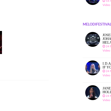
16 
Video
MELODIFESTIVAL
JOSE
JOHA
HEL
24 
Video
I.D.
IF Y
24 
Video
JANE
HOL
24 
Video