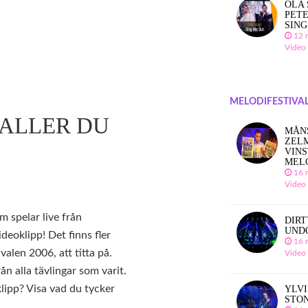
OLA 
PETE
SING
12 
Video
MELODIFESTIVAL
FALLER DU
MÅN
ZEL
VINS
MEL
16 
Video
om spelar live från
DIRT
UND
deoklipp! Det finns fler
16 
alen 2006, att titta på.
Video
n alla tävlingar som varit.
klipp? Visa vad du tycker
YLVI
STO