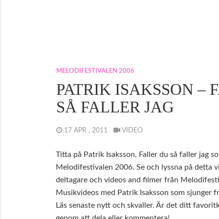
MELODIFESTIVALEN 2006
PATRIK ISAKSSON – 
SÅ FALLER JAG
17 APR , 2011
VIDEO
Titta på Patrik Isaksson, Faller du så faller jag s
Melodifestivalen 2006. Se och lyssna på detta vi
deltagare och videos and filmer från Melodifestiv
Musikvideos med Patrik Isaksson som sjunger frå
Läs senaste nytt och skvaller. Är det ditt favorit
genom att dela eller kommentera!