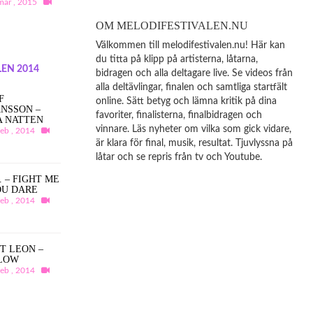
mar , 2015
OM MELODIFESTIVALEN.NU
Välkommen till melodifestivalen.nu! Här kan
du titta på klipp på artisterna, låtarna,
EN 2014
bidragen och alla deltagare live. Se videos från
alla deltävlingar, finalen och samtliga startfält
F
online. Sätt betyg och lämna kritik på dina
NSSON –
favoriter, finalisterna, finalbidragen och
A NATTEN
vinnare. Läs nyheter om vilka som gick vidare,
feb , 2014
är klara för final, musik, resultat. Tjuvlyssna på
låtar och se repris från tv och Youtube.
A. – FIGHT ME
OU DARE
feb , 2014
T LEON –
LOW
feb , 2014