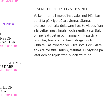
mar , 2015
OM MELODIFESTIVALEN.NU
Välkommen till melodifestivalen.nu! Här kan
du titta på klipp på artisterna, låtarna,
EN 2014
bidragen och alla deltagare live. Se videos från
alla deltävlingar, finalen och samtliga startfält
F
online. Sätt betyg och lämna kritik på dina
NSSON –
favoriter, finalisterna, finalbidragen och
A NATTEN
vinnare. Läs nyheter om vilka som gick vidare,
feb , 2014
är klara för final, musik, resultat. Tjuvlyssna på
låtar och se repris från tv och Youtube.
A. – FIGHT ME
OU DARE
feb , 2014
T LEON –
LOW
feb , 2014