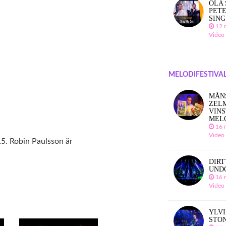
OLA 
PETE
SING
12 
Video
MELODIFESTIVAL
MÅN
ZEL
VINS
MEL
16 
Video
15. Robin Paulsson är
DIRT
UND
16 
Video
YLVI
STO