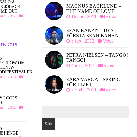
SALO &
MAGNUS BACKLUND –
R JÖBACK –
THE NAME OF LOVE
 ME OUT
mar , 2016
18 apr , 2011
Video
SEAN BANAN – DEN
FÖRSTA SEAN BANAN
5 feb , 2012
Video
EN 2015
PETRA NIELSEN – TANGO!
S
TANGO!
MERLÖW OM
4 maj , 2011
Video
TEN AV
ODIFESTIVALEN
mar , 2015
SARA VARGA – SPRING
FÖR LIVET
27 feb , 2011
Video
Y LOOPS –
O
mar , 2015
SÖK
EFTER:
S –
NEHENGE