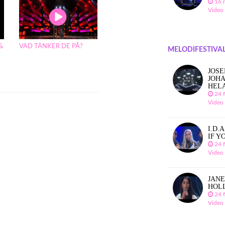
16 
Video
&
VAD TÄNKER DE PÅ?
MELODIFESTIVAL
JOSE
JOHA
HEL
24 
Video
I.D.
IF Y
24 
Video
JANE
HOL
24 
Video