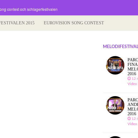
song contest och schlagerfestivalen
FESTIVALEN 2015
EUROVISION SONG CONTEST
MELODIFESTIVAL
PARO
FIN
MEL
2016
12 
Video
PARO
AND
MEL
2016
12 
Video