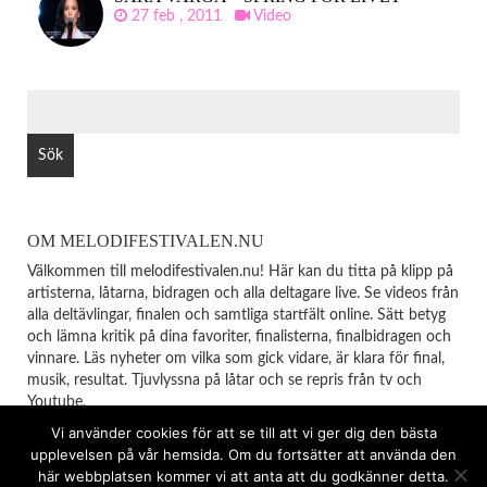
27 feb , 2011
Video
SÖK
EFTER:
OM MELODIFESTIVALEN.NU
Välkommen till melodifestivalen.nu! Här kan du titta på klipp på
artisterna, låtarna, bidragen och alla deltagare live. Se videos från
alla deltävlingar, finalen och samtliga startfält online. Sätt betyg
och lämna kritik på dina favoriter, finalisterna, finalbidragen och
vinnare. Läs nyheter om vilka som gick vidare, är klara för final,
musik, resultat. Tjuvlyssna på låtar och se repris från tv och
Youtube.
Vi använder cookies för att se till att vi ger dig den bästa
upplevelsen på vår hemsida. Om du fortsätter att använda den
© Copyright 2026
MELODIFESTIVALEN
TOP
här webbplatsen kommer vi att anta att du godkänner detta.