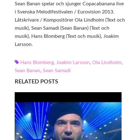
Sean Banan spelar och sjunger Copacabanana live
i Svenska Melodifestivalen / Eurovision 2013.
Låtskrivare / Kompositörer Ola Lindholm (Text och
musik), Sean Samadi (Sean Banan) (Text och
musik), Hans Blomberg (Text och musik), Joakim
Larsson.
Hans Blomberg
,
Joakim Larsson
,
Ola Lindholm
,
Sean Banan
,
Sean Samadi
RELATED POSTS