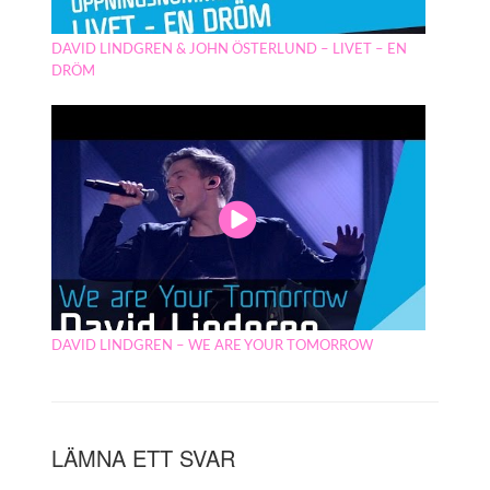
DAVID LINDGREN & JOHN ÖSTERLUND – LIVET – EN
DRÖM
DAVID LINDGREN – WE ARE YOUR TOMORROW
LÄMNA ETT SVAR