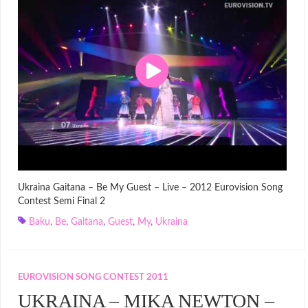
Ukraina Gaitana – Be My Guest – Live – 2012 Eurovision Song
Contest Semi Final 2
Baku
,
Be
,
Gaitana
,
Guest
,
My
,
Ukraina
EUROVISION SONG CONTEST 2011
UKRAINA – MIKA NEWTON –