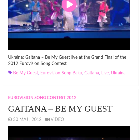
Ukraina: Gaitana – Be My Guest live at the Grand Final of the
2012 Eurovision Song Contest
Be My Guest
,
Eurovision Song Baku
,
Gaitana
,
Live
,
Ukraina
EUROVISION SONG CONTEST 2012
GAITANA – BE MY GUEST
30 MAJ , 2012
VIDEO