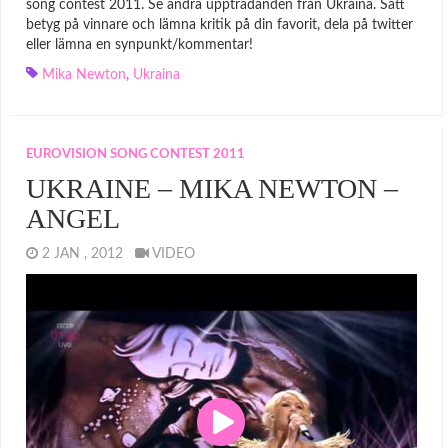
song contest 2011. Se andra uppträdanden från Ukraina. Sätt
betyg på vinnare och lämna kritik på din favorit, dela på twitter
eller lämna en synpunkt/kommentar!
Mika Newton
,
Ukraina
EUROVISION SONG CONTEST 2011
UKRAINE – MIKA NEWTON –
ANGEL
2 JAN , 2012
VIDEO