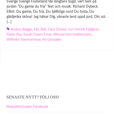
Sverige Sverige Fosterland Vår längtans bygd, vårt hem på
jorden ”Du gamla du fria” Text och musik: Richard Dybeck.
Elliot: Du gamla, Du fria, Du fjällhöga nord Du tysta, Du
glädjerika sköna! Jag hälsar Dig, vänaste land uppå jord, Din sol,
[…]
Anders Bagge
,
Elin Bell
,
Gina Dirawi
,
Jon Henrik Fjällgren
,
Pablo Paz
,
Sarah Dawn Finer
,
Werner Von Heidenstam
,
Wilhelm Stenhammar
,
Yei Gonzales
SENASTE NYTT? FÖLJ OSS!
Melodifestivalen Facebook