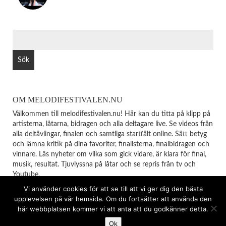
SÖK
EFTER:
OM MELODIFESTIVALEN.NU
Välkommen till melodifestivalen.nu! Här kan du titta på klipp på
artisterna, låtarna, bidragen och alla deltagare live. Se videos från
alla deltävlingar, finalen och samtliga startfält online. Sätt betyg
och lämna kritik på dina favoriter, finalisterna, finalbidragen och
vinnare. Läs nyheter om vilka som gick vidare, är klara för final,
musik, resultat. Tjuvlyssna på låtar och se repris från tv och
Youtube.
Vi använder cookies för att se till att vi ger dig den bästa
upplevelsen på vår hemsida. Om du fortsätter att använda den
© Copyright 2026
MELODIFESTIVALEN
TOP
här webbplatsen kommer vi att anta att du godkänner detta.
Ok