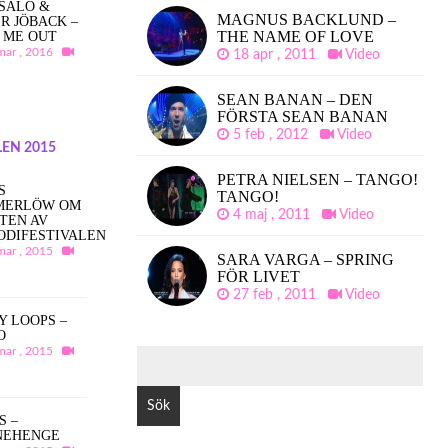
SALO &
MAGNUS BACKLUND –
R JÖBACK –
THE NAME OF LOVE
 ME OUT
mar , 2016
18 apr , 2011
Video
SEAN BANAN – DEN
FÖRSTA SEAN BANAN
5 feb , 2012
Video
EN 2015
PETRA NIELSEN – TANGO!
S
TANGO!
MERLÖW OM
4 maj , 2011
Video
TEN AV
ODIFESTIVALEN
mar , 2015
SARA VARGA – SPRING
FÖR LIVET
27 feb , 2011
Video
Y LOOPS –
O
mar , 2015
SÖK
EFTER:
S –
NEHENGE