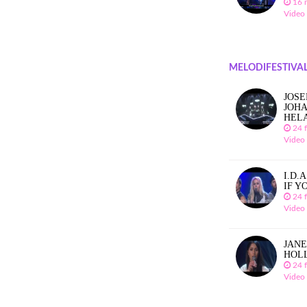
16 
Video
MELODIFESTIVAL
JOSE
JOHA
HEL
24 
Video
I.D.
IF Y
24 
Video
JANE
HOL
24 
Video