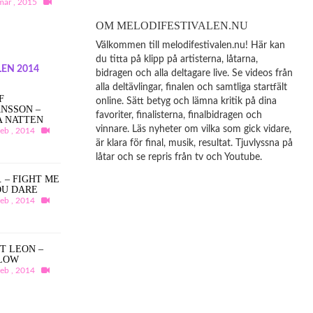
mar , 2015
OM MELODIFESTIVALEN.NU
Välkommen till melodifestivalen.nu! Här kan
du titta på klipp på artisterna, låtarna,
EN 2014
bidragen och alla deltagare live. Se videos från
alla deltävlingar, finalen och samtliga startfält
F
online. Sätt betyg och lämna kritik på dina
NSSON –
favoriter, finalisterna, finalbidragen och
A NATTEN
vinnare. Läs nyheter om vilka som gick vidare,
feb , 2014
är klara för final, musik, resultat. Tjuvlyssna på
låtar och se repris från tv och Youtube.
A. – FIGHT ME
OU DARE
feb , 2014
T LEON –
LOW
feb , 2014