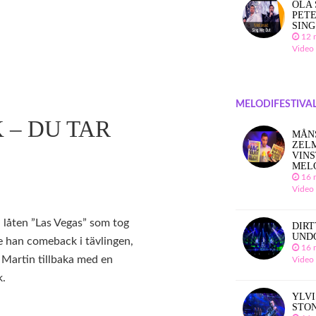
OLA 
PETE
SING
12 
Video
MELODIFESTIVAL
 – DU TAR
MÅN
ZEL
VINS
MEL
16 
Video
 låten ”Las Vegas” som tog
DIRT
UND
de han comeback i tävlingen,
16 
 Martin tillbaka med en
Video
k.
YLVI
STO