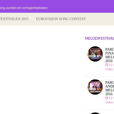
song contest och schlagerfestivalen
FESTIVALEN 2015
EUROVISION SONG CONTEST
MELODIFESTIVAL
PARO
FIN
MEL
2016
12 
Video
PARO
AND
MEL
2016
12 
Video