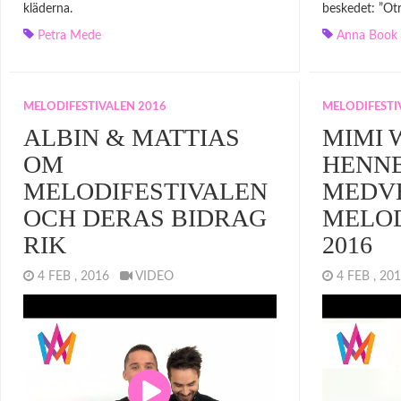
kläderna.
beskedet: ”Otrö
Petra Mede
Anna Book
MELODIFESTIVALEN 2016
MELODIFESTI
ALBIN & MATTIAS
MIMI 
OM
HENN
MELODIFESTIVALEN
MEDV
OCH DERAS BIDRAG
MELOD
RIK
2016
4 FEB , 2016
VIDEO
4 FEB , 2