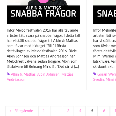
Inför Melodifestivalen 2016 har alla tävlande
Inför Melodife
artister fått svara på snabba frågor. I detta fall
artister fått s
har vi ställt snabba frågor till Albin & Mattias
har vi ställt 
som tävlar med bidraget ”Rik” i första
som tävlar med
deltävlingen av Melodifestivalen 2016. Både
första deltävl
Albin Johnsén och Mattias Andreasson har
Mimi Werner ä
Melodifestivalvana sedan tidigare. Albin som
låtskrivare. Vå
låtskrivare till Behrang Miris låt ”Det rår vi […]
skivkontrakt, 
Albin & Mattias
,
Albin Johnsén
,
Mattias
Göran Wer
Andréasson
Svedin
,
Mimi 
← Föregående
1
…
3
4
5
6