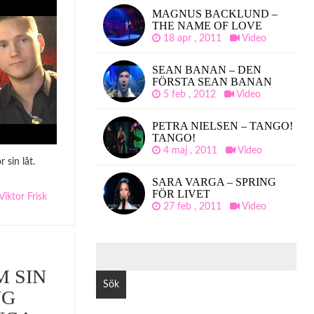
MAGNUS BACKLUND –
THE NAME OF LOVE
18 apr , 2011
Video
SEAN BANAN – DEN
FÖRSTA SEAN BANAN
5 feb , 2012
Video
PETRA NIELSEN – TANGO!
TANGO!
4 maj , 2011
Video
 sin låt.
SARA VARGA – SPRING
FÖR LIVET
Viktor Frisk
27 feb , 2011
Video
SÖK
EFTER:
 SIN
NG