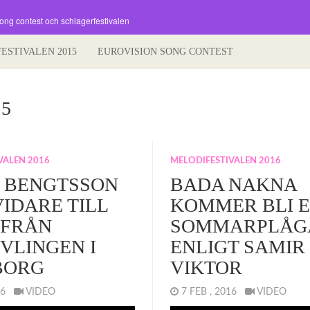
song contest och schlagerfestivalen
FESTIVALEN 2015
EUROVISION SONG CONTEST
 5
VALEN 2016
MELODIFESTIVALEN 2016
 BENGTSSON
BADA NAKNA
VIDARE TILL
KOMMER BLI 
 FRÅN
SOMMARPLÅG
VLINGEN I
ENLIGT SAMIR
BORG
VIKTOR
016
VIDEO
7 FEB , 2016
VIDEO