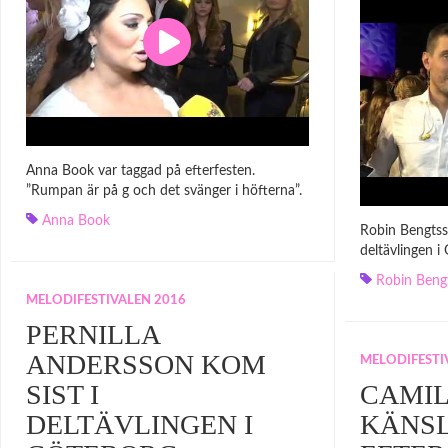
Anna Book var taggad på efterfesten.
”Rumpan är på g och det svänger i höfterna”.
Anna Book
Robin Bengtsson
deltävlingen i 
Robin Beng
MELODIFESTIVALEN 2016
PERNILLA
ANDERSSON KOM
MELODIFESTI
SIST I
CAMI
DELTÄVLINGEN I
KÄNS