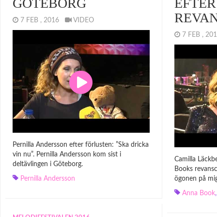
GÖTEBORG
EFTER
REVA
7 FEB , 2016
VIDEO
7 FEB , 2
Pernilla Andersson efter förlusten: ”Ska dricka
vin nu”. Pernilla Andersson kom sist i
Camilla Läckbe
deltävlingen i Göteborg.
Books revansch
Pernilla Andersson
ögonen på mi
Anna Book