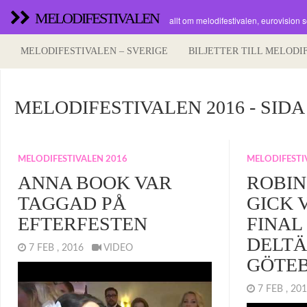
MELODIFESTIVALEN
allt om melodifestivalen, eurovision 
MELODIFESTIVALEN – SVERIGE
BILJETTER TILL MELODI
MELODIFESTIVALEN 2016 - SIDA
MELODIFESTIVALEN 2016
MELODIFESTI
ANNA BOOK VAR
ROBIN
TAGGAD PÅ
GICK 
EFTERFESTEN
FINAL
DELTÄ
7 FEB , 2016
VIDEO
GÖTE
7 FEB , 2