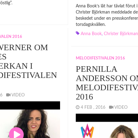
stlig”.
Anna Book’s låt har tävlat förut 
Christer Björkman meddelade de
beskedet under en presskonfere
torsdagskvällen.
Anna Book
,
Christer Björkman
VALEN 2016
WERNER OM
ES
MELODIFESTIVALEN 2016
ERKAN I
PERNILLA
IFESTIVALEN
ANDERSSON O
MELODIFESTI
2016
016
VIDEO
4 FEB , 2016
VIDEO