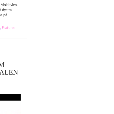
i Moldavien.
t dystra
ns på
,
Featured
M
VALEN