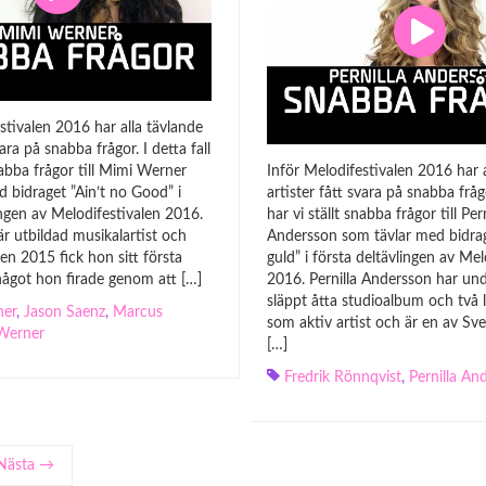
stivalen 2016 har alla tävlande
vara på snabba frågor. I detta fall
snabba frågor till Mimi Werner
Inför Melodifestivalen 2016 har a
 bidraget ”Ain’t no Good” i
artister fått svara på snabba frågo
ingen av Melodifestivalen 2016.
har vi ställt snabba frågor till Pern
r utbildad musikalartist och
Andersson som tävlar med bidrag
ren 2015 fick hon sitt första
guld” i första deltävlingen av Mel
något hon firade genom att […]
2016. Pernilla Andersson har un
släppt åtta studioalbum och två 
ner
,
Jason Saenz
,
Marcus
som aktiv artist och är en av Sv
Werner
[…]
Fredrik Rönnqvist
,
Pernilla An
Nästa →