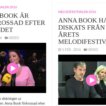
VALEN 2016
MELODIFESTIVALEN 2016
BOOK ÄR
ANNA BOOK H
OSSAD EFTER
DISKATS FRÅN
EDET
ÅRETS
016
VIDEO
MELODIFESTI
5 FEB , 2016
VIDEO
 diskningen ur
len. Anna Book förkrossad efter