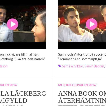
 gick vidare till final från
Samir och Viktor tror på succé för
Göteborg. ”Ska fira hela natten”.
”Kommer bli en sommarplåga”
tsson
Samir & Viktor
,
Samir Badran
,
VALEN 2016
MELODIFESTIVALEN 2016
LLA LÄCKBERG
ANNA BOOK OM
LOFYLLD
ÅTERHÄMTNI