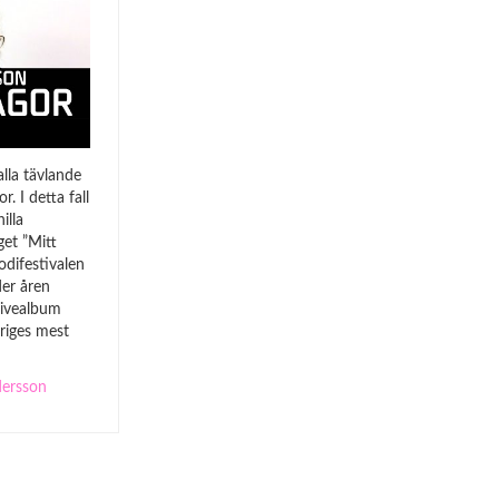
lla tävlande
r. I detta fall
illa
et ”Mitt
odifestivalen
der åren
livealbum
eriges mest
dersson