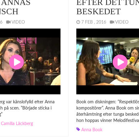
 ANNAS
EFTER DET TU
NSCH
BESKEDET
016
VIDEO
7 FEB , 2016
VIDEO
rg var känslofylld efter Anna
Book om diskningen: ”Respektlös
 på scen. ”Började sticka i
kompositörer”. Anna Book om si
g”
återhämtning efter tunga beskede
hon hoppas vinner Melodifestiva
,
Camilla Läckberg
Anna Book