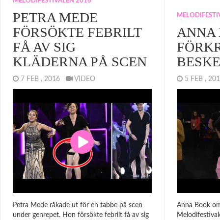
MELODIFESTIVALEN 2016
PETRA MEDE
MELODIFESTI
FÖRSÖKTE FEBRILT
ANNA 
FÅ AV SIG
FÖRKR
KLÄDERNA PÅ SCEN
BESK
7 FEB , 2016
VIDEO
5 FEB , 2
Petra Mede råkade ut för en tabbe på scen
Anna Book om
under genrepet. Hon försökte febrilt få av sig
Melodifestiva