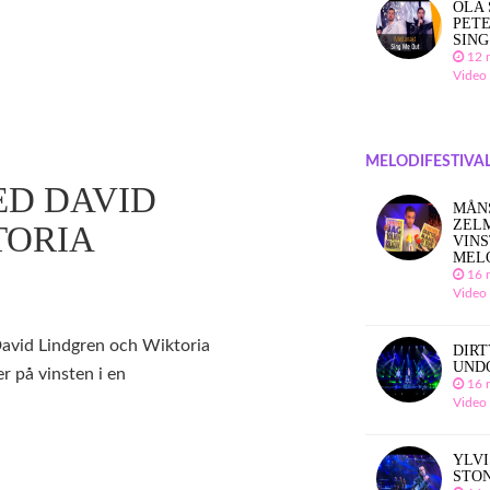
OLA 
PETE
SING
12 
Video
MELODIFESTIVAL
ED DAVID
MÅN
ZEL
TORIA
VINS
MEL
16 
Video
David Lindgren och Wiktoria
DIRT
UND
er på vinsten i en
16 
Video
YLVI
STO