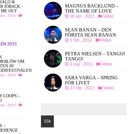
SALO &
MAGNUS BACKLUND –
R JÖBACK –
THE NAME OF LOVE
 ME OUT
mar , 2016
18 apr , 2011
Video
SEAN BANAN – DEN
FÖRSTA SEAN BANAN
5 feb , 2012
Video
EN 2015
PETRA NIELSEN – TANGO!
S
TANGO!
MERLÖW OM
4 maj , 2011
Video
TEN AV
ODIFESTIVALEN
mar , 2015
SARA VARGA – SPRING
FÖR LIVET
27 feb , 2011
Video
Y LOOPS –
O
mar , 2015
SÖK
EFTER:
S –
NEHENGE