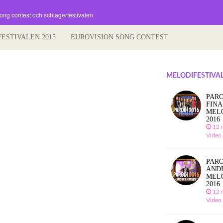
song contest och schlagerfestivalen
FESTIVALEN 2015
EUROVISION SONG CONTEST
MELODIFESTIVAL
PARO
FIN
MEL
2016
12 
Video
PARO
AND
MEL
2016
12 
Video