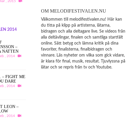
mar , 2015
OM MELODIFESTIVALEN.NU
Välkommen till melodifestivalen.nu! Här kan
du titta på klipp på artisterna, låtarna,
EN 2014
bidragen och alla deltagare live. Se videos från
alla deltävlingar, finalen och samtliga startfält
F
online. Sätt betyg och lämna kritik på dina
NSSON –
favoriter, finalisterna, finalbidragen och
A NATTEN
vinnare. Läs nyheter om vilka som gick vidare,
feb , 2014
är klara för final, musik, resultat. Tjuvlyssna på
låtar och se repris från tv och Youtube.
A. – FIGHT ME
OU DARE
feb , 2014
T LEON –
LOW
feb , 2014