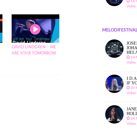
16 
Video
MELODIFESTIVAL
JOSE
DAVID LINDGREN – WE
JOHA
HEL
ARE YOUR TOMORROW
24 
Video
I.D.
IF Y
24 
Video
JANE
HOL
24 
Video