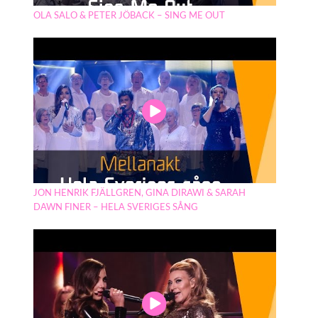
OLA SALO & PETER JÖBACK – SING ME OUT
JON HENRIK FJÄLLGREN, GINA DIRAWI & SARAH
DAWN FINER – HELA SVERIGES SÅNG